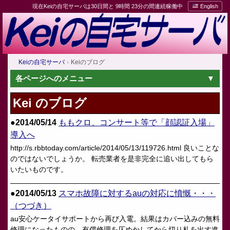
現在Keiの自宅サーバは30日間と 9時間 23分の間連続稼働中
English
Keiの自宅サーバ
Keiのブログ
各ページへのメニュー
Kei のブログ
●2014/05/14
ももクロ、コンサート等で「顔認証入場」
導入へ
http://s.rbbtoday.com/article/2014/05/13/119726.html 良いことな
のではないでしょうか。 転売業者を是非完全に追い出してもら
いたいものです。
●2014/05/13
スマホ故障に対するauの対応に憤慨・・・
（つづき）
au安心ケータイサポートから再び入電。結果はカバー込みの無料
修理になったものの、有償修理を仄めかしてから切り札を出す進