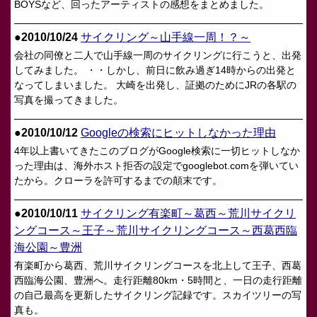
BOYSなど、回ったアーティストの感想をまとめました。
●2010/10/24
サイクリング～山手線一周！？～
会社の同僚と二人で山手線一周のサイクリングに行こうと、出発
してみました。 ・・しかし、前日に飲み過ぎ14時からの出発と
なってしまいました。 大崎を出発し、証拠のためにJRの各駅の
写真を撮ってきました。
●2010/10/12
Googleの検索にヒットしなかった理由
4年以上書いてきたこのブログがGoogle検索に一切ヒットしなか
った理由は、海外ホスト拒否の設定でgooglebot.comを弾いてい
たから。クローラを許可するまでの顛末です。
●2010/10/11
サイクリング有楽町～葛西～荒川サイクリ
ングコース～王子～荒川サイクリングコース～西葛西臨
海公園～豊洲
有楽町から葛西、荒川サイクリングコースを北上して王子、西葛
西臨海公園、豊洲へ。走行距離80km・5時間と、一日の走行距離
の自己最高を更新したサイクリング記録です。スカイツリーの写
真も。