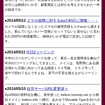
め方には納得がいかず。顧客満足とは何かを考えさせられた一件
の顛末です。
●2014/05/12
スマホ故障に対するauの対応に憤慨・・・
カメラが認識しなくなったスマホの修理見積もりがauから届きま
した。頼んでいないカバー交換とセットでないと直せないと言わ
れ5,200円の有償修理に。納得がいかず電話で交渉した記録で
す。
●2014/05/11
R152ツーリング
今年のゴールデンウィークを使って、東京→名古屋帰省を兼ねて
R152のツーリングをしてきました。 メインは、長野県にある諏
訪湖から天龍に向かってある国道１５２号線。 １５２号って、
途中で切れてるんですよね。 若干の不安を抱えながらツーリン
グ。
●2014/05/10
自宅サーバURL変更諸々
DynDNSの有料化を機に、長年使った keikun.homeip.net から独
自ドメイン keikun.info へ移行。あわせてMovable Typeを4から6
へ更新し、約2年ぶりに記事を書きました。アラバキの話も少