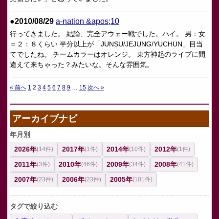
●2010/08/29
a-nation &apos;10
行ってきました。 結論、完全アウェー戦でした。ハイ。 男：女
＝２：８くらい 半分以上が「JUNSU/JEJUNG/YUCHUN」目当
てでしたね。 チームカラーはオレンジ。 東方神起のライブに間
違えて来ちゃった？みたいな。そんな雰囲気。
« 前へ
1
2
3
4
5
6
7
8
9
…
15
次へ »
投
稿
の
アーカイブナビ
ペ
年月別
ー
2026年
2017年
2014年
2012年
(14件)
(1件)
(10件)
(1件)
ジ
2011年
2010年
2009年
2008年
(3件)
(46件)
(34件)
(41件)
送
り
2007年
2006年
2005年
(23件)
(23件)
(101件)
タグで絞り込む