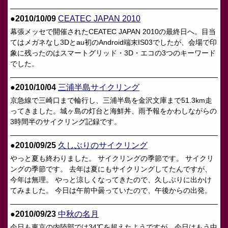
●2010/10/09
CEATEC JAPAN 2010
幕張メッセで開催されたCEATEC JAPAN 2010の最終日へ。目当
てはメガネなし3Dとau初のAndroid端末IS03でしたが、会場で印
象に残ったのはスマートグリッド・3D・エコの3つのキーワード
でした。
●2010/10/04
三浦半島サイクリング
京急線で三崎口まで輪行し、三浦半島を金沢文庫まで51.3km走
ってきました。城ヶ島の灯台と海鮮丼、雨予報をかわしながらの
3時間半のサイクリング記録です。
●2010/09/25
久しぶりのサイクリング
やっと夏も終わりました。 サイクリングの季節です。 サイクリ
ングの季節です。 去年は夏にもサイクリングしてたんですが、
今年は無理。 やっと涼しくなってきたので、久しぶりに出かけ
てみました。 今日は午前中曇っていたので、午後からの出発。
●2010/09/23
中秋の名月
今日も東京の内陸部では34℃を超えたようですが、今日はもう中