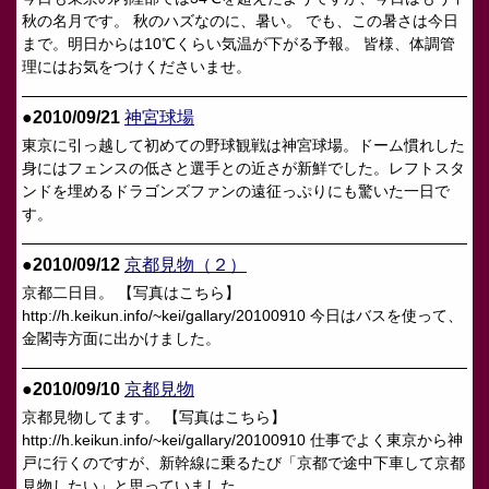
秋の名月です。 秋のハズなのに、暑い。 でも、この暑さは今日
まで。明日からは10℃くらい気温が下がる予報。 皆様、体調管
理にはお気をつけくださいませ。
●2010/09/21
神宮球場
東京に引っ越して初めての野球観戦は神宮球場。ドーム慣れした
身にはフェンスの低さと選手との近さが新鮮でした。レフトスタ
ンドを埋めるドラゴンズファンの遠征っぷりにも驚いた一日で
す。
●2010/09/12
京都見物（２）
京都二日目。 【写真はこちら】
http://h.keikun.info/~kei/gallary/20100910 今日はバスを使って、
金閣寺方面に出かけました。
●2010/09/10
京都見物
京都見物してます。 【写真はこちら】
http://h.keikun.info/~kei/gallary/20100910 仕事でよく東京から神
戸に行くのですが、新幹線に乗るたび「京都で途中下車して京都
見物したい」と思っていました。