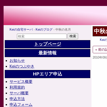
Keiの自宅サーバ
Keiのブログ
中秋の名月
中秋
Ke
トップページ
« 前の
最新情報
2010年0
お知らせ
Keiのつぶやき
HPエリア申込
サービス概要
利用規約
サーバ概要
申込方法
申込フォーム