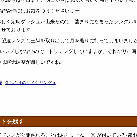
この暑さは今日まで。明日からは10℃くらい気温が下がる予報
体調管理にはお気をつけくださいませ。
珍しく定時ダッシュが出来たので、溜まりにたまったシングル
させております。
、望遠レンズと三脚を取り出して月を撮りに行ってしまいまし
ミリレンズしかないので、トリミングしていますが、それなりに
影は露光調整が難しいですね。
場
久しぶりのサイクリング »
ントを残す
アドレスが公開されることはありません。
※
が付いている欄は