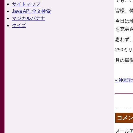
でも、
サイトマップ
皆様、
Java API 全文検索
マジカルバナナ
今日は
クイズ
を充実
思わず
250
月の撮
« 神宮球
コメ
メール