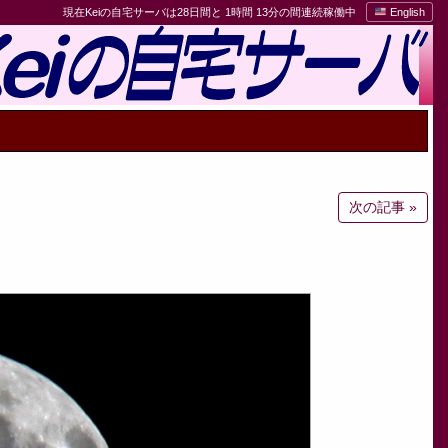
現在Keiの自宅サーバは28日間と 1時間 13分の間連続稼働中
English
次の記事 »