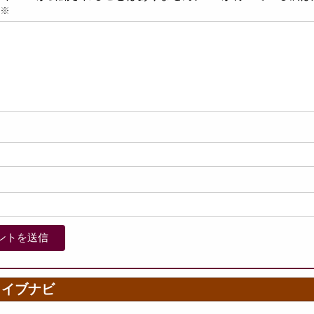
※
カイブナビ