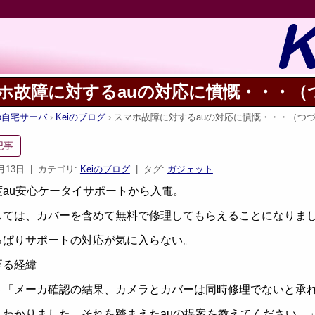
ホ故障に対するauの対応に憤慨・・・（
iの自宅サーバ
Keiのブログ
スマホ故障に対するauの対応に憤慨・・・（つ
記事
5月13日
| カテゴリ:
Keiのブログ
| タグ:
ガジェット
度au安心ケータイサポートから入電。
しては、カバーを含めて無料で修理してもらえることになりま
っぱりサポートの対応が気に入らない。
至る経緯
ト「メーカ確認の結果、カメラとカバーは同時修理でないと承
「わかりました。それを踏まえたauの提案を教えてください。