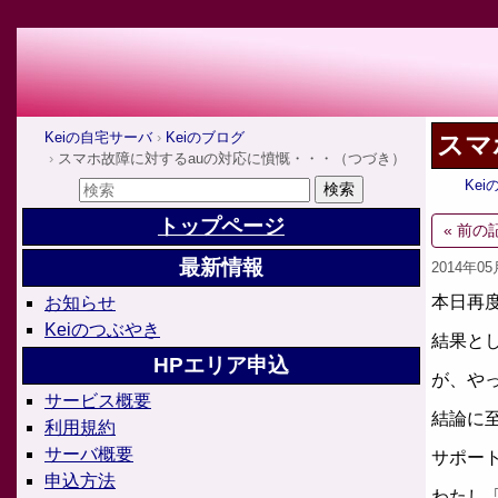
Keiの自宅サーバ
Keiのブログ
スマ
スマホ故障に対するauの対応に憤慨・・・（つづき）
Ke
トップページ
« 前の
最新情報
2014年0
本日再
お知らせ
Keiのつぶやき
結果と
HPエリア申込
が、や
サービス概要
結論に
利用規約
サーバ概要
サポー
申込方法
わたし