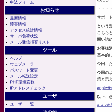
申込フォーム
・・・
お知らせ
サポー
最新情報
障害情報
という
アクセス統計情報
こちら
サーバ負荷状況
問い詰
メール受信拒否リスト
お客様
ツール
基本的
ヘルプ
今回、
ウェブメーラ
パスワード変更
今回の
メール転送設定
策と思
PHP環境変数
appl
IPアドレスチェック
ユーザ
以上、
ユーザー一覧
« スマ