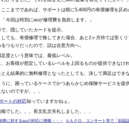
・ここまでであれば、サポートは暗に5,400円の有償修理を仄
ト「今回は特別にauが修理費を負担します。」
形で、隠していたカードを提示。
としても、有償修理で推してきた場合、あと2ヶ月待てば安く
めるつもりだったので、話は合意方向へ。
満足度という意味では、最低レベル。
に、お客様が想定しているレベルを上回るものが提供できなけ
たとえ結果的に無料修理となったとしても、決して満足はでき
ように、困っているケースでかつあらかじめ保険サービスを提供
えないのですが。。。
eサポートの対応
知っていますかねぇ。
愚痴でした。。。長文乱文失礼しました、、、
ホ故障に対するauの対応に憤慨・・・
ももクロ、コンサート等で「顔認証