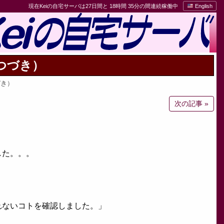
現在Keiの自宅サーバは27日間と 18時間 35分の間連続稼働中
English
つづき）
づき）
次の記事 »
した。。。
れないコトを確認しました。」
」