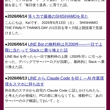
能を足して「毎日使う道具」に育てた話。
●
2026/06/14
等々力で最後のSHISHAMOを見た
こんにちは、Keiです。 2026年6月13日（土）、SHISHAMO
THE FINAL!!! THANKS DAY の1日目を等々力陸上競技場で見届
けました…
●
2026/06/14
LINE Bot の無料枠は月200件——一日で上
限に当たって Slack に乗り換えた話
LINE Bot を作ったら一日で無料枠の上限（200件/月）に引っか
かった。デバッグでサーバーログが活躍し、最終的に Slack へ乗
り換えた話。
●
2026/06/13
LINE から Claude Code を叩く ─ AI 作業環
境をスマホに持ち出す
外出先のスマホから自宅の Claude Code に話しかけられたら、
と考えたのが発端だ。PCの前に座らなくても、移動中に「あの
サーバーのログ確認しておいて」と…