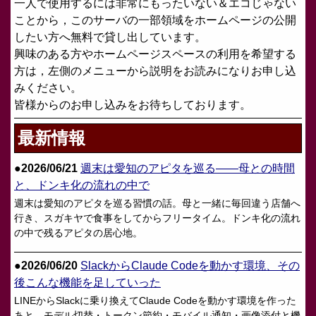
一人で使用するには非常にもったいない＆エコじゃない
ことから，このサーバの一部領域をホームページの公開
したい方へ無料で貸し出しています。
興味のある方やホームページスペースの利用を希望する
方は，左側のメニューから説明をお読みになりお申し込
みください。
皆様からのお申し込みをお待ちしております。
最新情報
●
2026/06/21
週末は愛知のアピタを巡る——母との時間
と、ドンキ化の流れの中で
週末は愛知のアピタを巡る習慣の話。母と一緒に毎回違う店舗へ
行き、スガキヤで食事をしてからフリータイム。ドンキ化の流れ
の中で残るアピタの居心地。
●
2026/06/20
SlackからClaude Codeを動かす環境、その
後こんな機能を足していった
LINEからSlackに乗り換えてClaude Codeを動かす環境を作った
あと、モデル切替・トークン節約・モバイル通知・画像添付と機