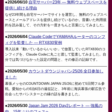
●
2026/06/10
自宅サーバー23年 — 無料ウェブスペースを
提供し続ける理由
なぜ23年間も自宅サーバーでサイトを運営し、無料のウェブスペ
ースとメールアドレスを提供し続けているのか。昔書いた利用規
約を読み返して、その方針を一度きちんと言葉にしてみました。
●
2026/06/04
Claude CodeでYAMAHAルーターのコンフ
ィグを監査した — RTX830実例
導入以来「動いているからいいか」で放置していたRTX830のコ
ンフィグを、Claude Codeに丸ごと渡して監査してみました。自
分では気づけなかった設定の問題と、その修正の記録です。
●
2026/05/30
カウントダウンジャパン25/26 全日参加し
ました
幕張メッセのCOUNTDOWN JAPAN 25/26に初めて5日間フル参
戦。愛知からの5泊6日の遠征記と、3年前に海浜幕張の駅広告で
出会ったサバシスターとの縁の話を書きました。
●
2026/05/30
Japan Jam 2026 Day2レポート — 強風の
中、15年ぶりのフェスへ