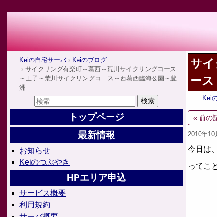
Keiの自宅サーバ
Keiのブログ
サイ
サイクリング有楽町～葛西～荒川サイクリングコース
ース
～王子～荒川サイクリングコース～西葛西臨海公園～豊
洲
Ke
トップページ
« 前の
最新情報
2010年1
今日は
お知らせ
Keiのつぶやき
ってこ
HPエリア申込
サービス概要
利用規約
サーバ概要