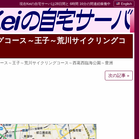
現在Keiの自宅サーバは28日間と 6時間 16分の間連続稼働中
English
グコース～王子～荒川サイクリングコ
ース～王子～荒川サイクリングコース～西葛西臨海公園～豊洲
次の記事 »