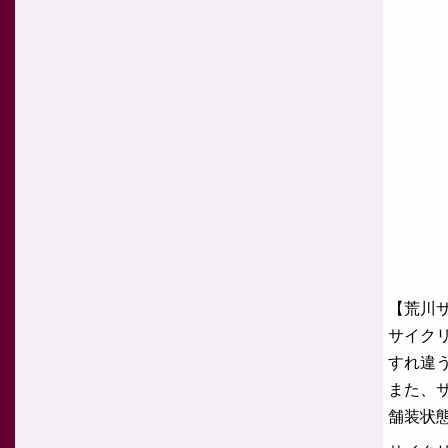
【荒川
サイク
すれ違
また、
舗装状