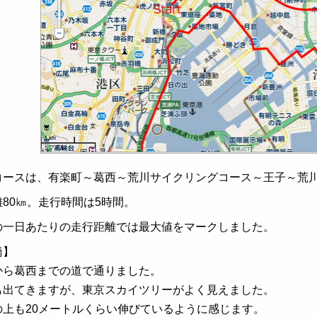
コースは、有楽町～葛西～荒川サイクリングコース～王子～荒
80㎞。走行時間は5時間。
の一日あたりの走行距離では最大値をマークしました。
橋】
から葛西までの道で通りました。
も出てきますが、東京スカイツリーがよく見えました。
の上も20メートルくらい伸びているように感じます。