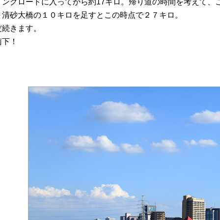
リングロードに入ってから約17キロ。帰り道の時間を考えて、
～清砂大橋の１０キロを足すとこの時点で２７キロ。
だ続きます。
南下！