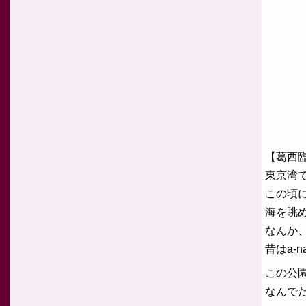
【葛西
東京湾
この頃
海を眺
なんか
昔はa-
この公
なんで