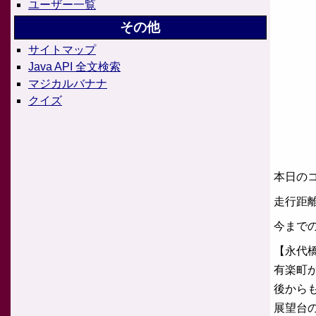
ユーザー一覧
その他
サイトマップ
Java API 全文検索
マジカルバナナ
クイズ
本日の
走行距離
今まで
【永代
有楽町
後から
展望台