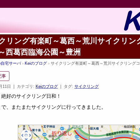
クリング有楽町～葛西～荒川サイクリン
～西葛西臨海公園～豊洲
iの自宅サーバ
Keiのブログ
サイクリング有楽町～葛西～荒川サイクリングコ
記事
0月11日
| カテゴリ:
Keiのブログ
| タグ:
サイクリング
、絶好のサイクリング日和！
とで、またまたサイクリングに行ってきました。