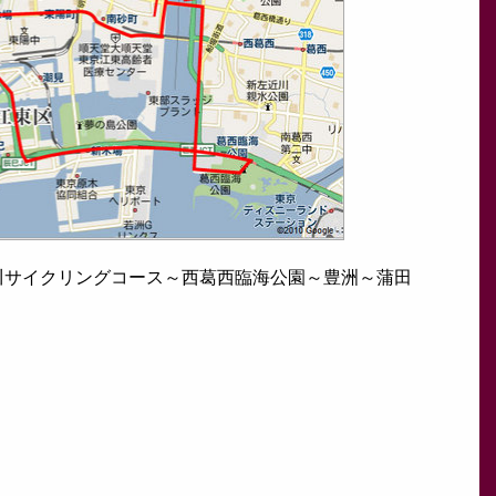
川サイクリングコース～西葛西臨海公園～豊洲～蒲田