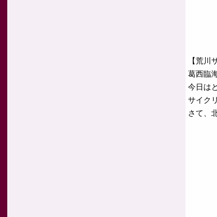
【荒川
葛西臨
今日は
サイク
さて、