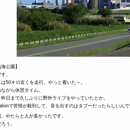
臨海公園】
です。
には50キロ近くを走行。やっと着いた～。
めながら休憩タイム。
、昨日まで久しぶりに野外ライブをやっていたとか。
nationで苦情が殺到して、音を出すのはタブーだったらしいん
園、やたらと人が多かったです。
だろう。