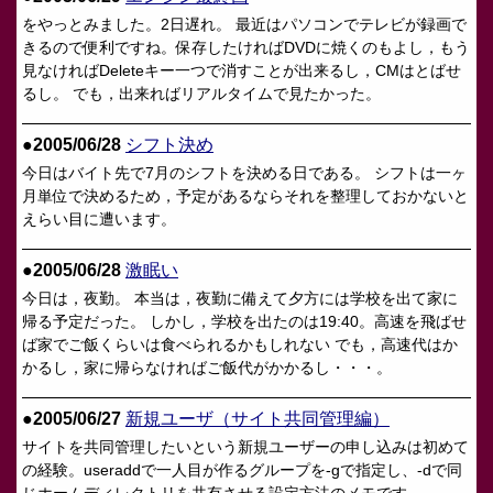
をやっとみました。2日遅れ。 最近はパソコンでテレビが録画で
きるので便利ですね。保存したければDVDに焼くのもよし，もう
見なければDeleteキー一つで消すことが出来るし，CMはとばせ
るし。 でも，出来ればリアルタイムで見たかった。
●2005/06/28
シフト決め
今日はバイト先で7月のシフトを決める日である。 シフトは一ヶ
月単位で決めるため，予定があるならそれを整理しておかないと
えらい目に遭います。
●2005/06/28
激眠い
今日は，夜勤。 本当は，夜勤に備えて夕方には学校を出て家に
帰る予定だった。 しかし，学校を出たのは19:40。高速を飛ばせ
ば家でご飯くらいは食べられるかもしれない でも，高速代はか
かるし，家に帰らなければご飯代がかかるし・・・。
●2005/06/27
新規ユーザ（サイト共同管理編）
サイトを共同管理したいという新規ユーザーの申し込みは初めて
の経験。useraddで一人目が作るグループを-gで指定し、-dで同