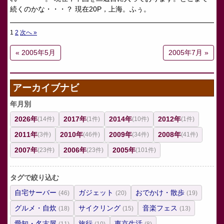
続くのかな・・・？ 現在20P，上海。ふぅ。
1
2
次へ »
投
稿
« 2005年5月
2005年7月 »
の
ペ
アーカイブナビ
ー
ジ
年月別
送
2026年
2017年
2014年
2012年
(14件)
(1件)
(10件)
(1件)
り
2011年
2010年
2009年
2008年
(3件)
(46件)
(34件)
(41件)
2007年
2006年
2005年
(23件)
(23件)
(101件)
タグで絞り込む
自宅サーバー
ガジェット
おでかけ・散歩
(46)
(20)
(19)
グルメ・自炊
サイクリング
音楽フェス
(18)
(15)
(13)
愛知・名古屋
旅行
東京生活