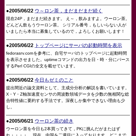
●2005/06/22
ウ～ロン茶，まだまだまだ続く
現在24P，まだまだ続きます。 え～，飲みますよ。ウーロン茶。
どんどん飲もうウーロン茶。 シリアル番号，もしいらない人が
いましたら本当に募集しているので，よろしくお願いします！
●2005/06/22
トップページにサーバの起動時間を表示
fedorasrv.comを参考に、自宅サーバのトップページに起動時間
を表示させました。uptimeコマンドの出力を日・時・分にパース
するPerl CGIの全文を載せています。
●2005/06/22
今日もゼミのこと
提出間近の論文資料として、主成分分析の解説を書いています。
X・Y・Z軸加速度センサの周波数領域データを少数の無相関な総
合特性値に要約する手法です。深夜しか集中できない理由も少
し。
●2005/06/21
ウーロン茶の続き
ウーロン茶を今日も2本買ってきて，PKに挑んだがまたはず
れ・・・・。 現在，中国を二週目に入っております。どこまで