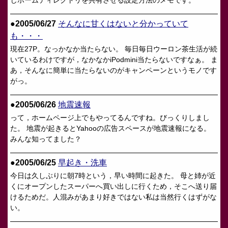
じホームディレクトリを共有させる設定方法のメモです。
●2005/06/27
そんなに甘くはないと分かっていて
も・・・
現在27P。なっかなか当たらない。 毎日毎日ウーロン茶生活が続
いているわけですが，なかなかiPodmini当たらないですなぁ。 ま
あ，そんなに簡単に当たらないのがキャンペーンというモノです
がっ。
●2005/06/26
地震速報
って，ホームページ上でもやってるんですね。びっくりしまし
た。 地震が起きるとYahooの広告スペースが地震速報になる。
みんな知ってました？
●2005/06/25
早起き・洗車
今日は久しぶりに朝7時という，早い時間に起きた。 母と姉が近
くにオープンしたスーパーへ買い出しに行くため，そこへ送り届
けるためだ。人混みがあまり好きではない私は当然行くはずがな
い。