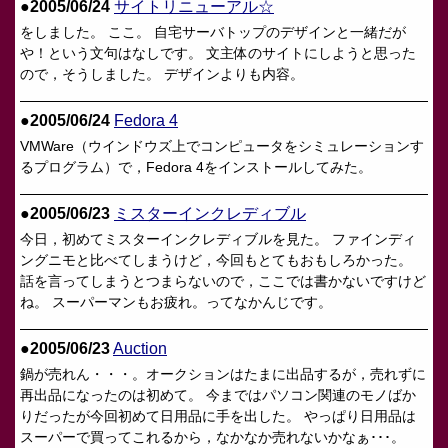
●2005/06/24
サイトリニューアル☆
をしました。 ここ。 自宅サーバトップのデザインと一緒だが
や！という文句はなしです。 文主体のサイトにしようと思った
ので，そうしました。 デザインよりも内容。
●2005/06/24
Fedora 4
VMWare（ウインドウズ上でコンピュータをシミュレーションす
るプログラム）で，Fedora 4をインストールしてみた。
●2005/06/23
ミスターインクレディブル
今日，初めてミスターインクレディブルを見た。 ファインディ
ングニモと比べてしまうけど，今回もとてもおもしろかった。
話を言ってしまうとつまらないので，ここでは書かないですけど
ね。 スーパーマンもお疲れ。ってなかんじです。
●2005/06/23
Auction
鍋が売れん・・・。オークションはたまに出品するが，売れずに
再出品になったのは初めて。 今まではパソコン関連のモノばか
りだったが今回初めて日用品に手を出した。 やっぱり日用品は
スーパーで買ってこれるから，なかなか売れないかなぁ･･･。