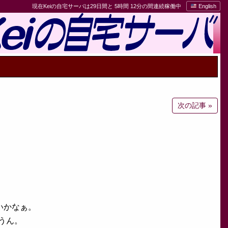
現在Keiの自宅サーバは29日間と 5時間 12分の間連続稼働中
English
次の記事 »
ないかなぁ。
。うん。