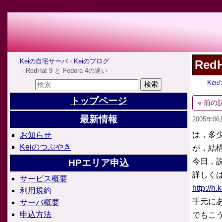
Keiの自宅サーバ
Keiのブログ
Red
RedHat 9 と Fedora 4の違い
Ke
トップページ
« 前の
最新情報
2005年0
は，多
お知らせ
Keiのつぶやき
が，結
今日，説
HPエリア申込
詳しく
サービス概要
http://h
利用規約
手元にあ
サーバ概要
申込方法
でもこう