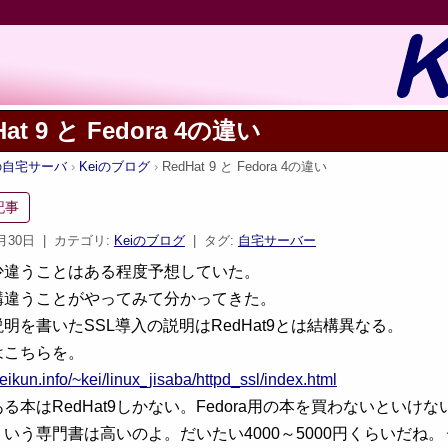
Hat 9 と Fedora 4の違い
iの自宅サーバ
Keiのブログ
RedHat 9 と Fedora 4の違い
記事
6月30日
| カテゴリ:
Keiのブログ
| タグ:
自宅サーバー
少違うことはある程度予想していた。
構違うことがやってみて分かってきた。
明を書いたSSL導入の説明はRedHat9とは結構異なる。
はこちらを。
.keikun.info/~kei/linux_jisaba/httpd_ssl/index.html
る本はRedHat9しかない。Fedora用の本を買わないといけ
いう専門書は高いのよ。だいたい4000～5000円くらいだね