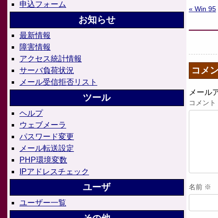
申込フォーム
« Win 95
お知らせ
最新情報
障害情報
アクセス統計情報
コメ
サーバ負荷状況
メール受信拒否リスト
メール
ツール
コメント
ヘルプ
ウェブメーラ
パスワード変更
メール転送設定
PHP環境変数
IPアドレスチェック
ユーザ
名前
※
ユーザー一覧