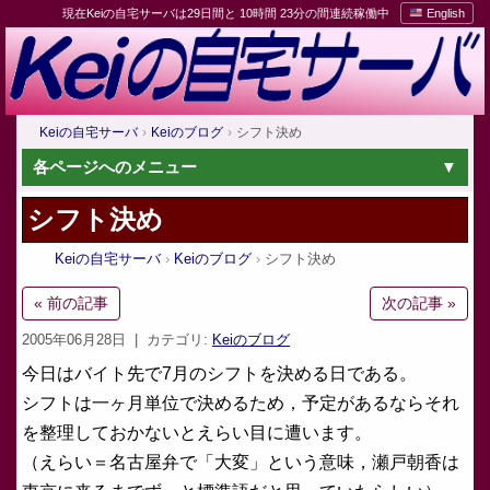
現在Keiの自宅サーバは29日間と 10時間 23分の間連続稼働中
English
Keiの自宅サーバ
Keiのブログ
シフト決め
各ページへのメニュー
シフト決め
Keiの自宅サーバ
Keiのブログ
シフト決め
« 前の記事
次の記事 »
2005年06月28日
| カテゴリ:
Keiのブログ
今日はバイト先で7月のシフトを決める日である。
シフトは一ヶ月単位で決めるため，予定があるならそれ
を整理しておかないとえらい目に遭います。
（えらい＝名古屋弁で「大変」という意味，瀬戸朝香は