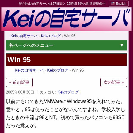
現在Keiの自宅サーバは27日間と 22時間 5分の間連続稼働中
English
Keiの自宅サーバ
Keiのブログ
Win 95
各ページへのメニュー
Win 95
Keiの自宅サーバ
Keiのブログ
Win 95
« 前の記事
次の記事 »
2005年06月30日
| カテゴリ:
Keiのブログ
以前にも出てきたVMWareにWindows95を入れてみた。
意外と，95は使ったことがないんですよね。学校入学し
たときの主流は98とNT。初めて買ったパソコンも98SE
だった覚えが。