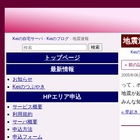
Keiの自宅サーバ
Keiのブログ
地震速報
地震
Ke
トップページ
« 前の
最新情報
2005年0
お知らせ
って，
Keiのつぶやき
地震が起
HPエリア申込
みんな
サービス概要
« 早起き
利用規約
サーバ概要
申込方法
申込フォーム