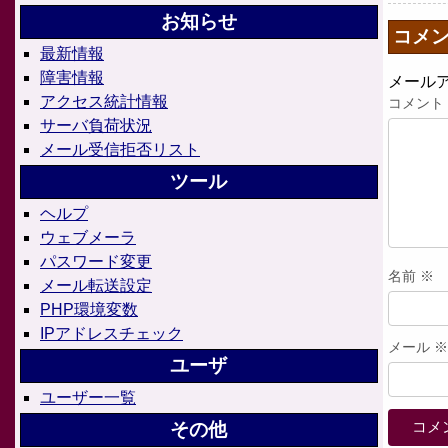
お知らせ
コメ
最新情報
障害情報
メール
アクセス統計情報
コメント
サーバ負荷状況
メール受信拒否リスト
ツール
ヘルプ
ウェブメーラ
パスワード変更
名前
※
メール転送設定
PHP環境変数
IPアドレスチェック
メール
※
ユーザ
ユーザー一覧
その他