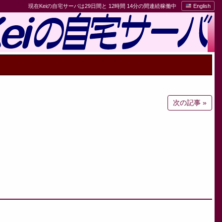
現在Keiの自宅サーバは29日間と 12時間 14分の間連続稼働中
English
次の記事 »