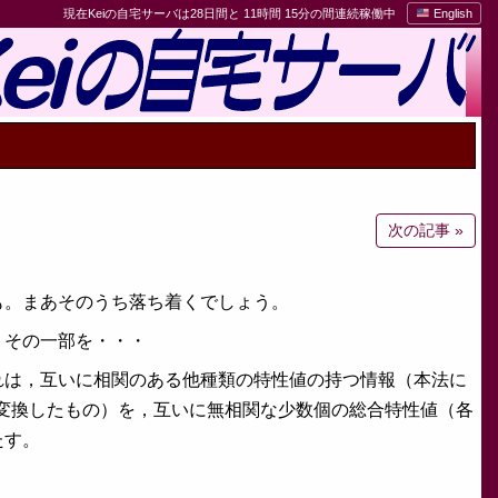
現在Keiの自宅サーバは28日間と 11時間 15分の間連続稼働中
English
次の記事 »
も。まあそのうち落ち着くでしょう。
。その一部を・・・
れは，互いに相関のある他種類の特性値の持つ情報（本法に
へ変換したもの）を，互いに無相関な少数個の総合特性値（各
たす。