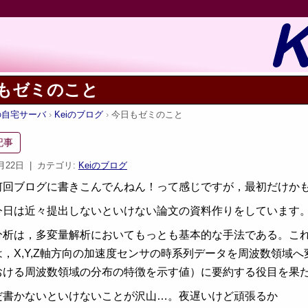
もゼミのこと
iの自宅サーバ
Keiのブログ
今日もゼミのこと
記事
6月22日
| カテゴリ:
Keiのブログ
何回ブログに書きこんでんねん！って感じですが，最初だけか
今日は近々提出しないといけない論文の資料作りをしています
分析は，多変量解析においてもっとも基本的な手法である。こ
は，X,Y,Z軸方向の加速度センサの時系列データを周波数領域
おける周波数領域の分布の特徴を示す値）に要約する役目を果
だ書かないといけないことが沢山…。夜遅いけど頑張るか