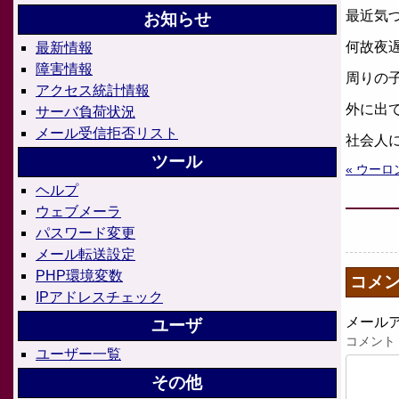
最近気
お知らせ
何故夜
最新情報
障害情報
周りの子
アクセス統計情報
外に出
サーバ負荷状況
メール受信拒否リスト
社会人
ツール
« ウー
ヘルプ
ウェブメーラ
パスワード変更
メール転送設定
PHP環境変数
コメ
IPアドレスチェック
メール
ユーザ
コメント
ユーザー一覧
その他