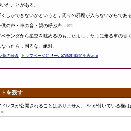
づいたことがある。
遅くしかできないかというと，周りの邪魔が入らないからであ
供の声・車の音・親の呼ぶ声…etc
てベランダから星空を眺めるのもまたよし，たまに走る車の音
になったら，困るな。絶対。
ロン茶の続き
トップページにサーバの起動時間を表示 »
ントを残す
アドレスが公開されることはありません。
※
が付いている欄は
※