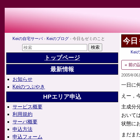
Keiの自宅サーバ
Keiのブログ
今日もゼミのこと
今日
Ke
トップページ
« 前の
最新情報
2005年0
お知らせ
一日に
Keiのつぶやき
えー，
HPエリア申込
主成分
サービス概要
利用規約
おいて
サーバ概要
状態に
申込方法
まだま
申込フォーム