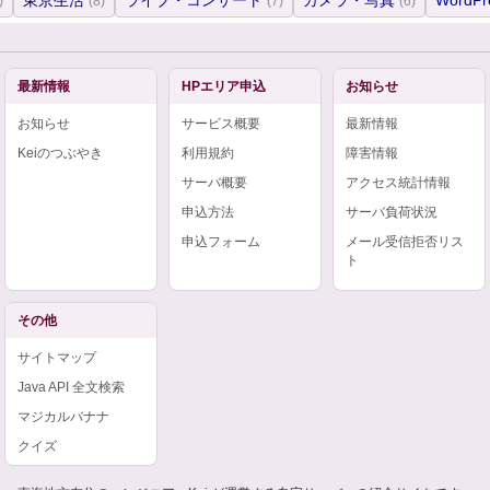
東京生活
ライブ・コンサート
カメラ・写真
WordPr
)
(8)
(7)
(6)
最新情報
HPエリア申込
お知らせ
お知らせ
サービス概要
最新情報
Keiのつぶやき
利用規約
障害情報
サーバ概要
アクセス統計情報
申込方法
サーバ負荷状況
申込フォーム
メール受信拒否リス
ト
その他
サイトマップ
Java API 全文検索
マジカルバナナ
クイズ