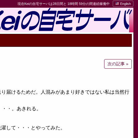
現在Keiの自宅サーバは28日間と 18時間 59分の間連続稼働中
English
次の記事 »
送り届けるためだ。人混みがあまり好きではない私は当然行
・・・。あきれる。
。
洗濯して・・・とやってみた。