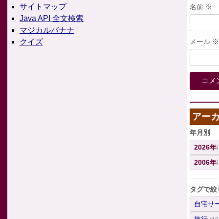
サイトマップ
名前
※
Java API 全文検索
マジカルバナナ
クイズ
メール
※
アー
年月別
2026年
2006年
タグで絞
自宅サ