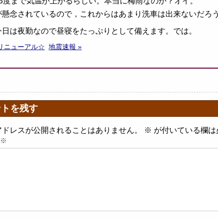
33度まで気温が上がるらしい。本当に梅雨なのか？オイ。
が懸念されているので，これからはあまり洗車は出来ないだろ
今日は夜勤なので昼寝をたっぷりとして備えます。では。
トリニューアル☆
地震速報 »
ントを残す
アドレスが公開されることはありません。
※
が付いている欄は
※