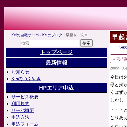
Keiの自宅サーバ
Keiのブログ
早起き・洗車
早起
Ke
トップページ
« 前の
最新情報
2005年0
お知らせ
今日は
Keiのつぶやき
母と姉
HPエリア申込
くはず
サービス概要
しかし
利用規約
・・・
サーバ概要
申込方法
とりあ
申込フォーム