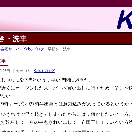
き・洗車
iの自宅サーバ
Keiのブログ
早起き・洗車
記事
6月25日
| カテゴリ:
Keiのブログ
久しぶりに朝7時という，早い時間に起きた。
が近くにオープンしたスーパーへ買い出しに行くため，そこへ
がない。
，9時オープンで7時半出発とは意気込みが入っているというか
というわけで早く起きてしまったからには，何かしたいところ
えず洗車して，車の中もきれいにして，布団干して，いろいろ