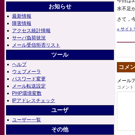
今日は
お知らせ
水不足
最新情報
さて，
障害情報
« サイ
アクセス統計情報
サーバ負荷状況
メール受信拒否リスト
ツール
ヘルプ
コメ
ウェブメーラ
パスワード変更
メール
メール転送設定
コメント
PHP環境変数
IPアドレスチェック
ユーザ
ユーザー一覧
その他