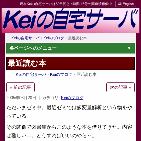
現在Keiの自宅サーバは30日間と 4時間 46分の間連続稼働中
English
Keiの自宅サーバ
Keiのブログ
最近読む本
各ページへのメニュー
最近読む本
Keiの自宅サーバ
Keiのブログ
最近読む本
« 前の記事
次の記事 »
2005年06月20日
| カテゴリ:
Keiのブログ
ただいまゼミ中。最近ゼミでは多変量解析という物をや
っている。
その関係で図書館からこのような本を借りてきた。内容
は難しい…。どうすればいいのやら～。