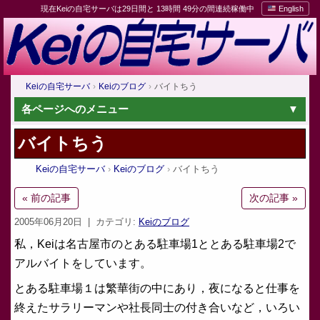
現在Keiの自宅サーバは29日間と 13時間 49分の間連続稼働中
English
Keiの自宅サーバ
Keiのブログ
バイトちう
各ページへのメニュー
バイトちう
Keiの自宅サーバ
Keiのブログ
バイトちう
« 前の記事
次の記事 »
2005年06月20日
| カテゴリ:
Keiのブログ
私，Keiは名古屋市のとある駐車場1ととある駐車場2で
アルバイトをしています。
とある駐車場１は繁華街の中にあり，夜になると仕事を
終えたサラリーマンや社長同士の付き合いなど，いろい