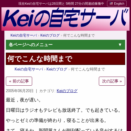
現在Keiの自宅サーバは28日間と 5時間 27分の間連続稼働中
English
Keiの自宅サーバ
Keiのブログ
何でこんな時間まで
各ページへのメニュー
何でこんな時間まで
Keiの自宅サーバ
Keiのブログ
何でこんな時間まで
« 前の記事
次の記事 »
2005年06月20日
| カテゴリ:
Keiのブログ
最近，夜が遅い。
日曜日はラジオもテレビも放送終了。でも起きている。
やっとゼミの準備が終わり，寝ることが出来る。
さて，寝るか。新聞屋さんが朝刊配っている音がするけ