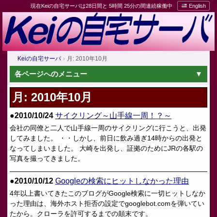
現在Keiの自宅サーバは28日間と 5時間 25分の間連続稼働中
English
Keiの自宅サーバ
月: 2010年10月
各ページへのメニュー
月:
2010年10月
●2010/10/24
サイクリング～山手線一周！？～
会社の同僚と二人で山手線一周のサイクリングに行こうと、出発
してみました。 ・・しかし、前日に飲み過ぎ14時からの出発と
なってしまいました。 大崎を出発し、証拠のためにJRの各駅の
写真を撮ってきました。
●2010/10/12
Googleの検索にヒットしなかった理由
4年以上書いてきたこのブログがGoogle検索に一切ヒットしなか
った理由は、海外ホスト拒否の設定でgooglebot.comを弾いてい
たから。クローラを許可するまでの顛末です。