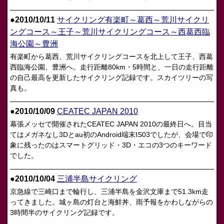
●2010/10/11
サイクリング有楽町～葛西～荒川サイクリ
ングコース～王子～荒川サイクリングコース～西葛西臨
海公園～豊洲
有楽町から葛西、荒川サイクリングコースを北上して王子、西葛
西臨海公園、豊洲へ。走行距離80km・5時間と、一日の走行距離
の自己最高を更新したサイクリング記録です。スカイツリーの写
真も。
●2010/10/09
CEATEC JAPAN 2010
幕張メッセで開催されたCEATEC JAPAN 2010の最終日へ。目当
てはメガネなし3Dとau初のAndroid端末IS03でしたが、会場で印
象に残ったのはスマートグリッド・3D・エコの3つのキーワード
でした。
●2010/10/04
三浦半島サイクリング
京急線で三崎口まで輪行し、三浦半島を金沢文庫まで51.3km走
ってきました。城ヶ島の灯台と海鮮丼、雨予報をかわしながらの
3時間半のサイクリング記録です。