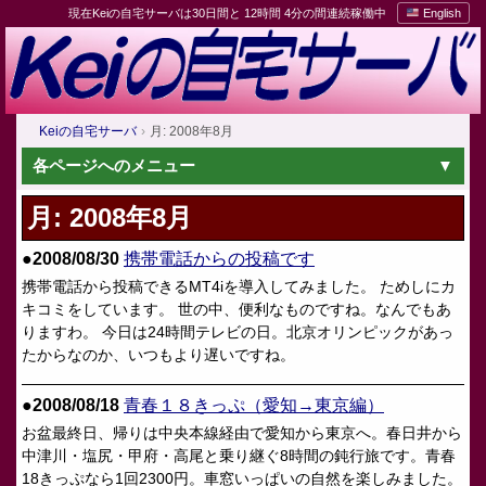
現在Keiの自宅サーバは30日間と 12時間 4分の間連続稼働中
English
Keiの自宅サーバ
月: 2008年8月
各ページへのメニュー
月:
2008年8月
●2008/08/30
携帯電話からの投稿です
携帯電話から投稿できるMT4iを導入してみました。 ためしにカ
キコミをしています。 世の中、便利なものですね。なんでもあ
りますわ。 今日は24時間テレビの日。北京オリンピックがあっ
たからなのか、いつもより遅いですね。
●2008/08/18
青春１８きっぷ（愛知→東京編）
お盆最終日、帰りは中央本線経由で愛知から東京へ。春日井から
中津川・塩尻・甲府・高尾と乗り継ぐ8時間の鈍行旅です。青春
18きっぷなら1回2300円。車窓いっぱいの自然を楽しみました。