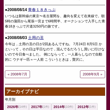
●2008/08/14
青春１８きっぷ
いつもは新幹線の東京〜名古屋間を、趣向を変えて在来線で。朝
5時の蒲田から尾張一宮まで6時間半、オークションで入手した青
春18きっぷで片道3250円の旅です。
●2008/08/03
土用の丑
今年は，土用の丑の日が2回あるんですね。 7月24日 8月5日 か
といって，その日は平日なので，混んでるだろうし買いに行けな
いので今日食べました。 例にならって，一人暮らしなので自動
的に ウナギ一匹＝一人前 こういうときは，贅沢に。
« 2008年7月
2008年9月 »
アーカイブナビ
年月別
2026年
2017年
2014年
2012年
(14件)
(1件)
(10件)
(1件)