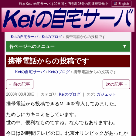
現在Keiの自宅サーバは29日間と 7時間 25分の間連続稼働中
English
Keiの自宅サーバ
Keiのブログ
携帯電話からの投稿です
各ページへのメニュー
携帯電話からの投稿です
Keiの自宅サーバ
Keiのブログ
携帯電話からの投稿です
« 前の記事
次の記事 »
2008年08月30日
| カテゴリ:
Keiのブログ
| タグ:
ガジェット
携帯電話から投稿できるMT4iを導入してみました。
ためしにカキコミをしています。
世の中、便利なものですね。なんでもありますわ。
今日は24時間テレビの日。北京オリンピックがあったか