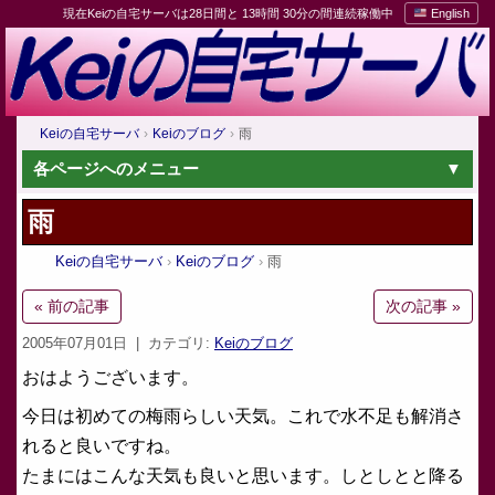
現在Keiの自宅サーバは28日間と 13時間 30分の間連続稼働中
English
Keiの自宅サーバ
Keiのブログ
雨
各ページへのメニュー
雨
Keiの自宅サーバ
Keiのブログ
雨
« 前の記事
次の記事 »
2005年07月01日
| カテゴリ:
Keiのブログ
おはようございます。
今日は初めての梅雨らしい天気。これで水不足も解消さ
れると良いですね。
たまにはこんな天気も良いと思います。しとしとと降る