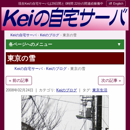
現在Keiの自宅サーバは29日間と 0時間 22分の間連続稼働中
English
Keiの自宅サーバ
Keiのブログ
東京の雪
各ページへのメニュー
東京の雪
Keiの自宅サーバ
Keiのブログ
東京の雪
« 前の記事
次の記事 »
2008年02月24日
| カテゴリ:
Keiのブログ
| タグ:
東京生活