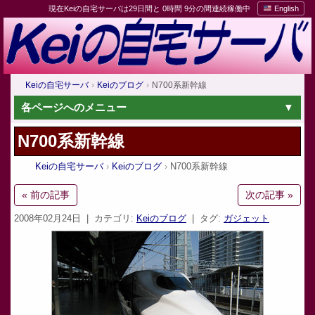
現在Keiの自宅サーバは29日間と 0時間 9分の間連続稼働中
English
Keiの自宅サーバ
Keiのブログ
N700系新幹線
各ページへのメニュー
N700系新幹線
Keiの自宅サーバ
Keiのブログ
N700系新幹線
« 前の記事
次の記事 »
2008年02月24日
| カテゴリ:
Keiのブログ
| タグ:
ガジェット