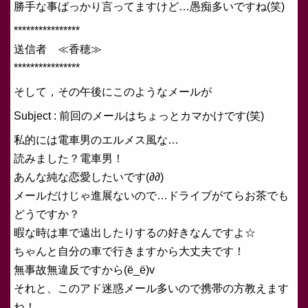
勝手な事ばっかり言ってますけど…愚痴多いですね(笑)
****************
送信者 ≪香穂≫
****************
そして，その午後にこのようなメールが
Subject : 前回のメールはちょっとカマかけです(笑)
私的には電車男のエルメス風な…
読みました？電車男！
あんな純な恋愛したいです(∂∂)
メールだけじゃ進展ないので…ドライブがてらお茶でも
どうですか？
暇な時は車で遠出したりするの好きなんですよ☆
ちゃんと自分の車で行きますから大丈夫です！
無事故無違反ですから(ё_ё)v
それと、このアド迷惑メール多いので携帯の方教えます
ね！