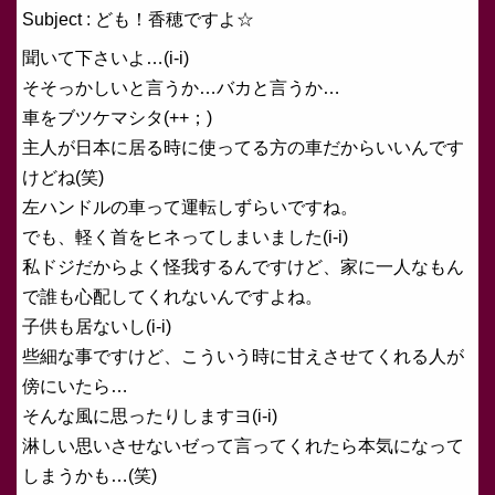
Subject : ども！香穂ですよ☆
聞いて下さいよ…(i-i)
そそっかしいと言うか…バカと言うか…
車をブツケマシタ(++；)
主人が日本に居る時に使ってる方の車だからいいんです
けどね(笑)
左ハンドルの車って運転しずらいですね。
でも、軽く首をヒネってしまいました(i-i)
私ドジだからよく怪我するんですけど、家に一人なもん
で誰も心配してくれないんですよね。
子供も居ないし(i-i)
些細な事ですけど、こういう時に甘えさせてくれる人が
傍にいたら…
そんな風に思ったりしますヨ(i-i)
淋しい思いさせないゼって言ってくれたら本気になって
しまうかも…(笑)