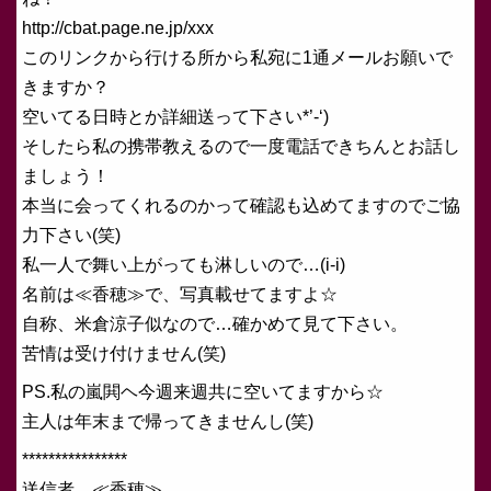
http://cbat.page.ne.jp/xxx
このリンクから行ける所から私宛に1通メールお願いで
きますか？
空いてる日時とか詳細送って下さい*’-‘)
そしたら私の携帯教えるので一度電話できちんとお話し
ましょう！
本当に会ってくれるのかって確認も込めてますのでご協
力下さい(笑)
私一人で舞い上がっても淋しいので…(i-i)
名前は≪香穂≫で、写真載せてますよ☆
自称、米倉涼子似なので…確かめて見て下さい。
苦情は受け付けません(笑)
PS.私の嵐閧ヘ今週来週共に空いてますから☆
主人は年末まで帰ってきませんし(笑)
****************
送信者 ≪香穂≫