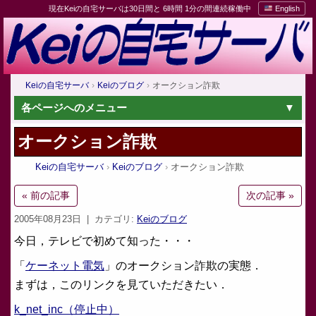
現在Keiの自宅サーバは30日間と 6時間 1分の間連続稼働中
English
Keiの自宅サーバ
Keiのブログ
オークション詐欺
各ページへのメニュー
オークション詐欺
Keiの自宅サーバ
Keiのブログ
オークション詐欺
« 前の記事
次の記事 »
2005年08月23日
| カテゴリ:
Keiのブログ
今日，テレビで初めて知った・・・
「
ケーネット電気
」のオークション詐欺の実態．
まずは，このリンクを見ていただきたい．
k_net_inc（停止中）