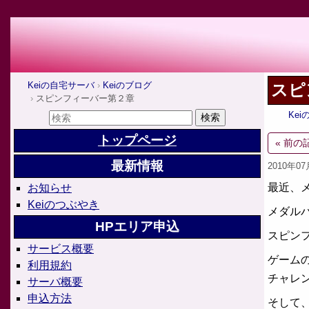
Keiの自宅サーバ
Keiのブログ
スピ
スピンフィーバー第２章
Ke
トップページ
« 前の
最新情報
2010年0
最近、
お知らせ
Keiのつぶやき
メダル
HPエリア申込
スピン
サービス概要
ゲーム
利用規約
チャレ
サーバ概要
申込方法
そして