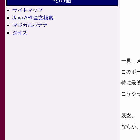
その他
サイトマップ
Java API 全文検索
マジカルバナナ
クイズ
一見、
このボ
特に最
こうや
残念。
なんか