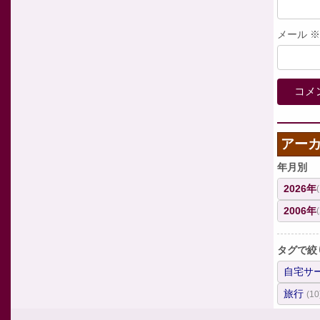
メール
※
アー
年月別
2026年
2006年
タグで絞
自宅サ
旅行
(10