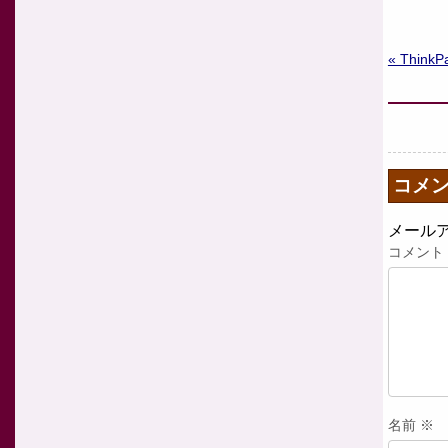
« Thin
コメ
メール
コメント
名前
※