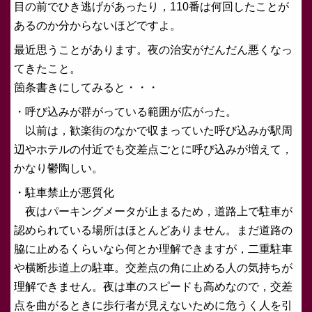
目の前でひき逃げがあったり，110番は何回したことが
あるのか分からないほどですよ。
最近思うことがあります。夜の治安がだんだん悪くなっ
てきたこと。
箇条書きにしてみると・・・
・呼び込みが群がっている範囲が広がった。
以前は，歓楽街のなかで収まっていた呼び込みが駅周
辺やホテルの付近でも交差点ごとに呼び込みが増えて，
かなり鬱陶しい。
・駐車禁止が悪質化
夜はパーキングメータが止まるため，道路上で駐車が
認められている場所はほとんどありません。まだ道路の
脇に止めるくらいなら何とか理解できますが，二重駐車
や横断歩道上の駐車。交差点の角に止める人の気持ちが
理解できません。夜は車のスピードも高めなので，交差
点を曲がるときに歩行者が見えないために危うく人を引