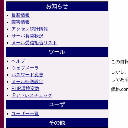
お知らせ
最新情報
障害情報
アクセス統計情報
サーバ負荷状況
メール受信拒否リスト
ツール
ヘルプ
この自
ウェブメーラ
しかし
パスワード変更
しであ
メール転送設定
PHP環境変数
価格.c
IPアドレスチェック
ユーザ
ユーザー一覧
その他