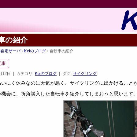
車の紹介
iの自宅サーバ
Keiのブログ
自転車の紹介
記事
9月12日
| カテゴリ:
Keiのブログ
| タグ:
サイクリング
あいにく休みなのに天気が悪く、サイクリングに出かけること
い機会に、折角購入した自転車を紹介してしまおうと思います