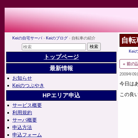
Keiの自宅サーバ
Keiのブログ
自転車の紹介
自転
Ke
トップページ
« 前の
最新情報
2009年0
お知らせ
今日は
Keiのつぶやき
この良
HPエリア申込
サービス概要
利用規約
サーバ概要
申込方法
申込フォーム