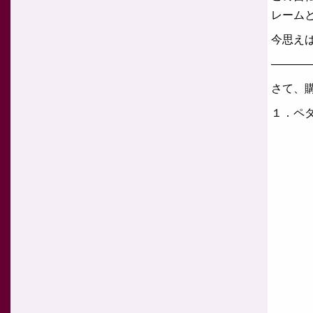
レーム
今思え
———
さて、
１．ペ