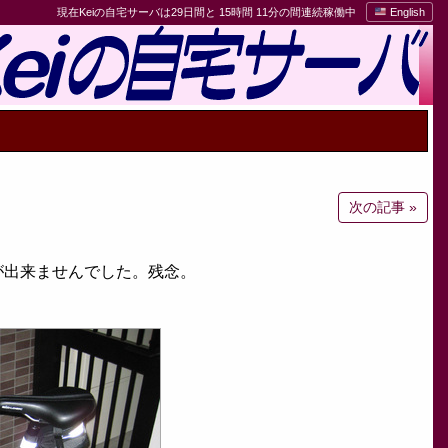
現在Keiの自宅サーバは29日間と 15時間 11分の間連続稼働中
English
次の記事 »
が出来ませんでした。残念。
。