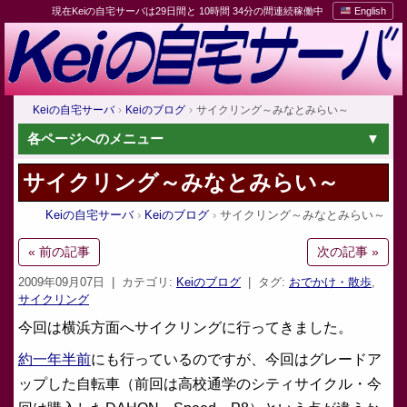
現在Keiの自宅サーバは29日間と 10時間 34分の間連続稼働中
English
Keiの自宅サーバ
Keiのブログ
サイクリング～みなとみらい～
各ページへのメニュー
サイクリング～みなとみらい～
Keiの自宅サーバ
Keiのブログ
サイクリング～みなとみらい～
« 前の記事
次の記事 »
2009年09月07日
| カテゴリ:
Keiのブログ
| タグ:
おでかけ・散歩
,
サイクリング
今回は横浜方面へサイクリングに行ってきました。
約一年半前
にも行っているのですが、今回はグレードア
ップした自転車（前回は高校通学のシティサイクル・今