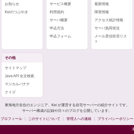
お知らせ
サービス概要
最新情報
Keiのつぶやき
利用規約
障害情報
サーバ概要
アクセス統計情報
申込方法
サーバ負荷状況
申込フォーム
メール受信拒否リス
ト
その他
サイトマップ
Java API 全文検索
マジカルバナナ
クイズ
東海地方在住のエンジニア、Kei が運営する自宅サーバーの紹介サイトです。
サーバー構成の記録や日々のブログを公開しています。
プロフィール
このサイトについて
管理人への連絡
プライバシーポリシー