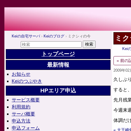
Keiの自宅サーバ
Keiのブログ
ミクシィの今
ミク
Ke
トップページ
« 前の
最新情報
2009年0
お知らせ
久しぶ
Keiのつぶやき
すると
HPエリア申込
先月残
サービス概要
利用規約
今週来
サーバ概要
体調だ
申込方法
申込フォーム
« 大王崎