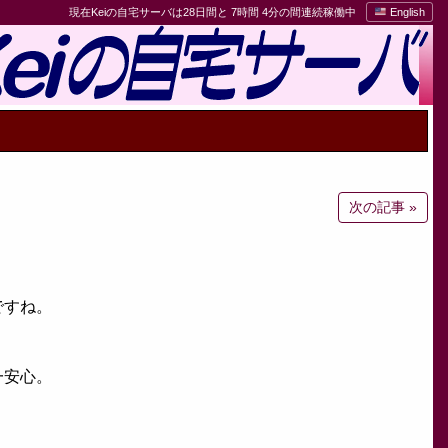
現在Keiの自宅サーバは28日間と 7時間 4分の間連続稼働中
English
次の記事 »
ですね。
一安心。