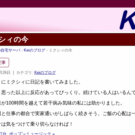
シィの今
iの自宅サーバ
Keiのブログ
ミクシィの今
記事
2月26日
| カテゴリ:
Keiのブログ
りにミクシィに日記を書いてみました。
、思った以上に反応があってびっくり。続けている人はいるん
業が100時間を越えて若干病み気味の私には助かりました。
週と仕事の都合で実家通いがしばらく続きそう。ご飯の心配は
けは気をつけて乗り切らなければ！
灯台
ポップンミュージック »