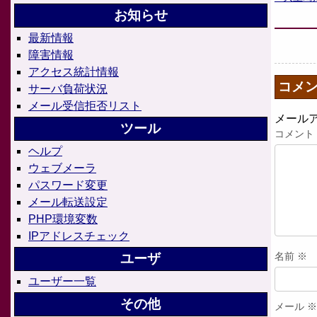
お知らせ
最新情報
障害情報
アクセス統計情報
コメ
サーバ負荷状況
メール受信拒否リスト
メール
ツール
コメント
ヘルプ
ウェブメーラ
パスワード変更
メール転送設定
PHP環境変数
IPアドレスチェック
名前
※
ユーザ
ユーザー一覧
その他
メール
※