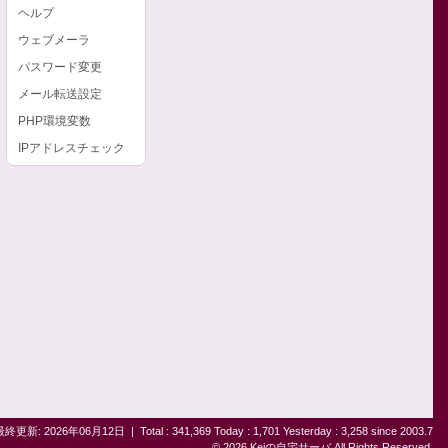
ヘルプ
ウェブメーラ
パスワード変更
メール転送設定
PHP環境変数
IPアドレスチェック
最終更新: 2026年06月12日
|
Total : 341,369 Today : 1,701 Yesterday : 3,258 since 2003.7
© 2026 Keiの自宅サーバ All Rights Reserved.