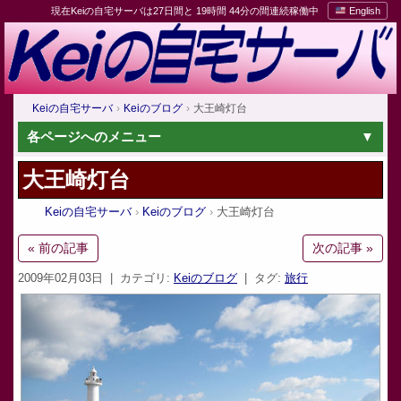
現在Keiの自宅サーバは27日間と 19時間 44分の間連続稼働中
English
Keiの自宅サーバ
Keiのブログ
大王崎灯台
各ページへのメニュー
大王崎灯台
Keiの自宅サーバ
Keiのブログ
大王崎灯台
« 前の記事
次の記事 »
2009年02月03日
| カテゴリ:
Keiのブログ
| タグ:
旅行