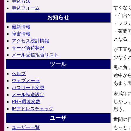
申込方法
すくな
申込フォーム
・仙台
お知らせ
・フジ
最新情報
・菊間
障害情報
となる
アクセス統計情報
サーバ負荷状況
が正直
メール受信拒否リスト
少なく
ツール
兎に角
ヘルプ
途中か
ウェブメーラ
あまり
パスワード変更
未成年
メール転送設定
しかし
PHP環境変数
IPアドレスチェック
思う。
ユーザ
世間の
もっと
ユーザー一覧