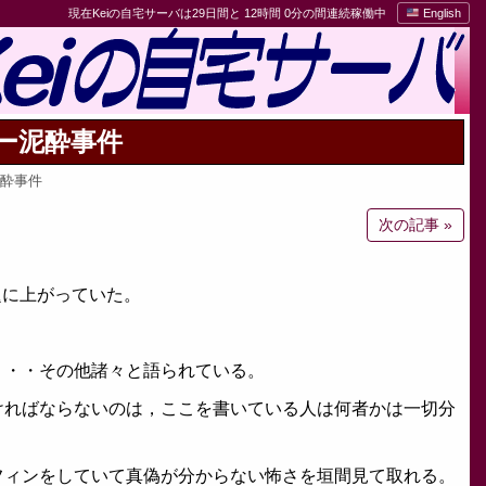
現在Keiの自宅サーバは29日間と 12時間 0分の間連続稼働中
English
ー泥酔事件
泥酔事件
次の記事 »
題に上がっていた。
・・・その他諸々と語られている。
ければならないのは，ここを書いている人は何者かは一切分
フィンをしていて真偽が分からない怖さを垣間見て取れる。