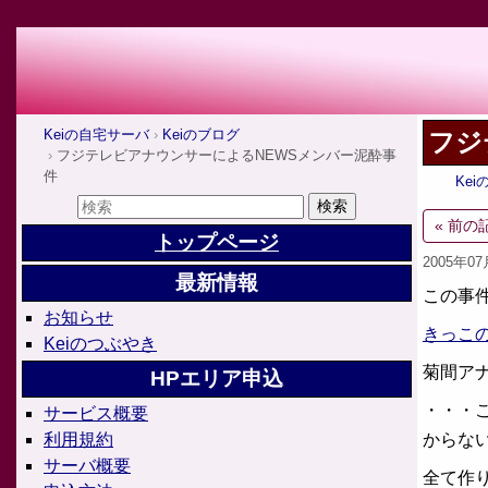
Keiの自宅サーバ
Keiのブログ
フジ
フジテレビアナウンサーによるNEWSメンバー泥酔事
件
Ke
« 前の
トップページ
2005年0
最新情報
この事
お知らせ
きっこ
Keiのつぶやき
菊間ア
HPエリア申込
・・・
サービス概要
からな
利用規約
サーバ概要
全て作