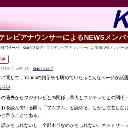
テレビアナウンサーによるNEWSメンバ
iの自宅サーバ
Keiのブログ
フジテレビアナウンサーによるNEWSメンバー
記事
7月21日
| カテゴリ:
Keiのブログ
件に関して，Yahooの掲示板を眺めていたらこんなページが話
の日記
ナの過去からフジテレビとの関係，早大とフジテレビとの関係
これを読んでいる限り「フムフム」と読める。しかし注意しな
いと言うことである。
り話かもしれないし，全部本当なのかもしれない。ネットサー