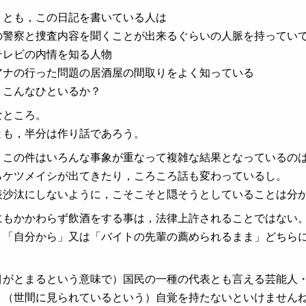
くとも，この日記を書いている人は
の警察と捜査内容を聞くことが出来るぐらいの人脈を持ってい
テレビの内情を知る人物
アナの行った問題の居酒屋の間取りをよく知っている
。こんなひといるか？
なところ。
とも，半分は作り話であろう。
，この件はいろんな事象が重なって複雑な結果となっているの
らケツメイシが出てきたり，ころころ話も変わっているし。
表沙汰にしないように，こそこそと隠そうとしていることは分
にもかかわらず飲酒をする事は，法律上許されることではない
，「自分から」又は「バイトの先輩の薦められるまま」どちら
目がとまるという意味で）国民の一種の代表とも言える芸能人
，（世間に見られているという）自覚を持たないといけません