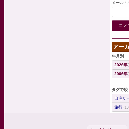
メール
※
アー
年月別
2026年
2006年
タグで絞
自宅サ
旅行
(10