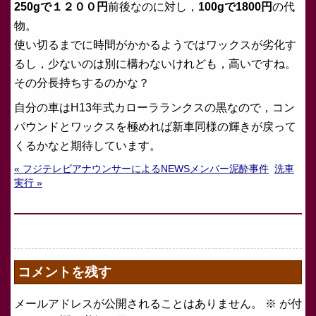
250gで１２００円
前後なのに対し，
100gで1800円
の代
物。
使い切るまでに時間がかかるようではワックスが劣化す
るし，少ないのは別に構わないけれども，高いですね。
その分長持ちするのかな？
自分の車はH13年式カローラランクスの黒なので，コン
パウンドとワックスを極めれば新車同様の輝きが戻って
くるかなと期待しています。
« フジテレビアナウンサーによるNEWSメンバー泥酔事件
洗車
実行 »
コメントを残す
メールアドレスが公開されることはありません。
※
が付