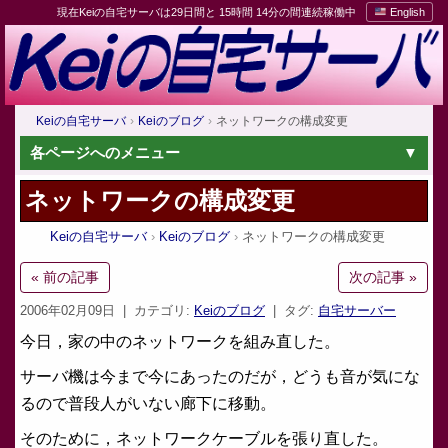
現在Keiの自宅サーバは29日間と 15時間 14分の間連続稼働中
English
Keiの自宅サーバ
Keiのブログ
ネットワークの構成変更
各ページへのメニュー
ネットワークの構成変更
Keiの自宅サーバ
Keiのブログ
ネットワークの構成変更
« 前の記事
次の記事 »
2006年02月09日
| カテゴリ:
Keiのブログ
| タグ:
自宅サーバー
今日，家の中のネットワークを組み直した。
サーバ機は今まで今にあったのだが，どうも音が気にな
るので普段人がいない廊下に移動。
そのために，ネットワークケーブルを張り直した。