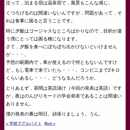
従って，泊まる宿は温泉宿で，風景もこんな感じ。
くつろげるのは間違いないんですが，問題があって，そ
れは食事に困ると言うことです。
特に夕飯はゴージャスなところばかりなので，目的が違
う僕にとっては困る種になります。
さて，夕飯を食べにぼちぼち出かけないといけません
が・・・。
予想の範囲内で，車が使えるので何ともないんですけ
ど，もし電車で来ていたら・・・。コンビニまで2キロ
くらいあるし・・・。どうなるんだろうか。
とりあえず，昼間は英語漬け（今回の発表は英語）です
が，夜はのんびりモードの学会発表であることは間違い
ありません。
僕の発表の番は明日。頑張りましょう。うん。
« 学校でアルバイト
ifbot »