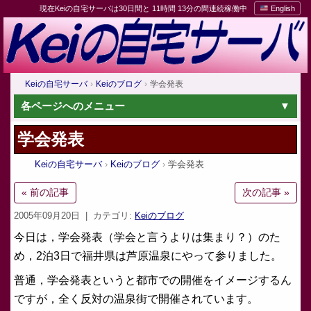
現在Keiの自宅サーバは30日間と 11時間 13分の間連続稼働中
English
Keiの自宅サーバ
Keiのブログ
学会発表
各ページへのメニュー
学会発表
Keiの自宅サーバ
Keiのブログ
学会発表
« 前の記事
次の記事 »
2005年09月20日
| カテゴリ:
Keiのブログ
今日は，学会発表（学会と言うよりは集まり？）のた
め，2泊3日で福井県は芦原温泉にやって参りました。
普通，学会発表というと都市での開催をイメージするん
ですが，全く反対の温泉街で開催されています。