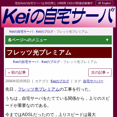
現在Keiの自宅サーバは30日間と 14時間 13分の間連続稼働中
English
Keiの自宅サーバ
Keiのブログ
フレッツ光プレミアム
各ページへのメニュー
フレッツ光プレミアム
Keiの自宅サーバ
Keiのブログ
フレッツ光プレミアム
« 前の記事
次の記事 »
2006年02月05日
| カテゴリ:
Keiのブログ
| タグ:
自宅サーバー
先日，
フレッツ光プレミアム
の工事を行った。
うちは，自宅サーバをたてている関係から，上りのスピ
ードが重要なのである。
今まではADSLだったので，上りスピードは最大