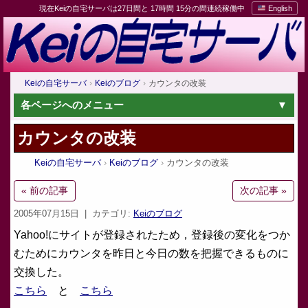
現在Keiの自宅サーバは27日間と 17時間 15分の間連続稼働中
English
Keiの自宅サーバ
Keiのブログ
カウンタの改装
各ページへのメニュー
カウンタの改装
Keiの自宅サーバ
Keiのブログ
カウンタの改装
« 前の記事
次の記事 »
2005年07月15日
| カテゴリ:
Keiのブログ
Yahoo!にサイトが登録されたため，登録後の変化をつか
むためにカウンタを昨日と今日の数を把握できるものに
交換した。
こちら
と
こちら