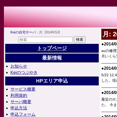
Keiの自宅サーバ
月: 2014年5月
月:
●2014/0
トップページ
auの修
月いくら
最新情報
お知らせ
●2014/0
Keiのつぶやき
5/22
HPエリア申込
した。現
サービス概要
●2014/0
利用規約
最近のホス
サーバ概要
た。 今
申込方法
申込フォーム
●2014/0