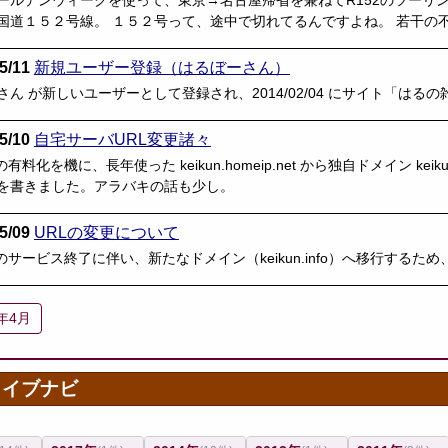
ールデンウィークを使って、東京→名古屋帰省を兼ねてR152のツーリ
国道１５２号線。 １５２号って、途中で切れてるんですよね。 若干の
5/11
新規ユーザー登録（はるぼーさん）
さん が新しいユーザーとして登録され、2014/02/04 にサイト「は
5/10
自宅サーバURL変更諸々
の有料化を機に、長年使った keikun.homeip.net から独自ドメイン kei
を書きました。アラバキの話も少し。
5/09
URLの変更について
s のサービス終了に伴い、新たなドメイン（keikun.info）へ移行する
4年4月
カイブナビ