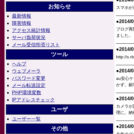
お知らせ
スマホが
最新情報
●2014/0
障害情報
ブログ再
アクセス統計情報
ました。
サーバ負荷状況
メール受信拒否リスト
●2014/0
ツール
http:/
ヘルプ
●2014/0
ウェブメーラ
パスワード変更
au安心
かず。顧
メール転送設定
PHP環境変数
●2014/0
IPアドレスチェック
カメラが
ユーザ
理に。納
ユーザー一覧
●2014/0
その他