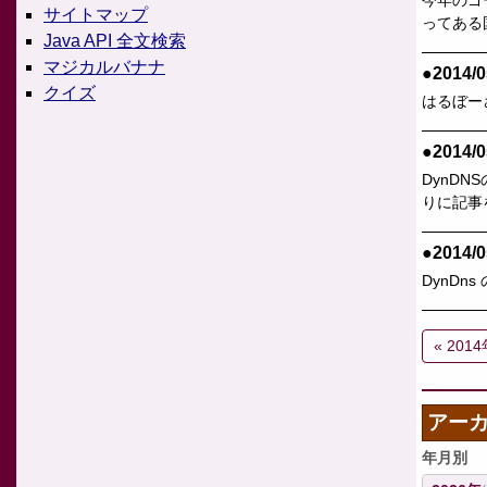
今年のゴ
サイトマップ
ってある
Java API 全文検索
マジカルバナナ
●2014/0
クイズ
はるぼー
●2014/0
DynDNS
りに記事
●2014/0
DynDn
« 201
アー
年月別