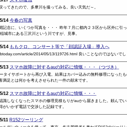
戻ってきたので、多摩川を撮ってみる。良い天気だ～。
5/14
今春の写真
開記念に、いくつか写真を・・・ 昨年７月に都内２３区から区外に引
 稲城市にある三沢川という川ですが、見事。
5/14
ももクロ、コンサート等で「顔認証入場」導入へ
/s.rbbtoday.com/article/2014/05/13/119726.html
5/13
スマホ故障に対するauの対応に憤慨・・・（つづき）
ケータイサポートから再び入電。結果はカバー込みの無料修理になった
客満足とは何かを考えさせられた一件の顛末です。
5/12
スマホ故障に対するauの対応に憤慨・・・
認識しなくなったスマホの修理見積もりがauから届きました。頼んでいな
得がいかず電話で交渉した記録です。
5/11
R152ツーリング