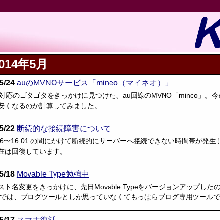
2014年5月
5/24
auのMVNOサービス「mineo（マイネオ）」
理対応のゴタゴタをきっかけに見つけた、au回線のMVNO「mineo」
安くなるのか計算してみました。
5/22
断続的な接続障害について
 12:46〜16:01 の間にかけて断続的にサーバーへ接続できない時間帯
在は回復しています。
5/18
Movable Type勉強中
ト名変更をきっかけに、先日Movable Typeをバージョンアップしたの
までは、ブログツールとしか思っていなくてもっぱらブログ専用ツール
5/17
スマホ復活