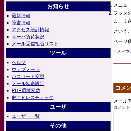
メニュ
お知らせ
フッタ
最新情報
ま、ま
障害情報
アクセス統計情報
という
サーバ負荷状況
ページ
メール受信拒否リスト
« スマホ
ツール
ヘルプ
ウェブメーラ
パスワード変更
メール転送設定
コメ
PHP環境変数
IPアドレスチェック
メール
ユーザ
コメント
ユーザー一覧
その他