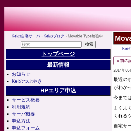
Keiの自宅サーバ
Keiのブログ
Movable Type勉強中
Mov
Ke
トップページ
« 前の
最新情報
2014年0
お知らせ
最近のホ
Keiのつぶやき
がわか
HPエリア申込
今まで
サービス概要
利用規約
よくよく
サーバ概要
くれる
申込方法
自宅サー
申込フォーム