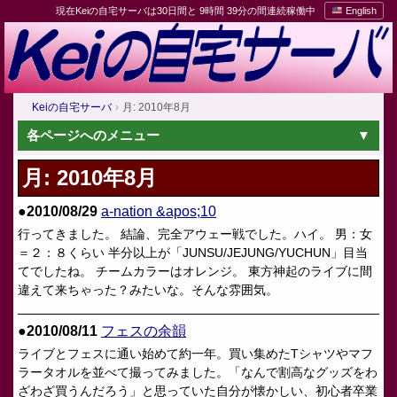
現在Keiの自宅サーバは30日間と 9時間 39分の間連続稼働中
English
Keiの自宅サーバ
月: 2010年8月
各ページへのメニュー
月:
2010年8月
●2010/08/29
a-nation &apos;10
行ってきました。 結論、完全アウェー戦でした。ハイ。 男：女
＝２：８くらい 半分以上が「JUNSU/JEJUNG/YUCHUN」目当
てでしたね。 チームカラーはオレンジ。 東方神起のライブに間
違えて来ちゃった？みたいな。そんな雰囲気。
●2010/08/11
フェスの余韻
ライブとフェスに通い始めて約一年。買い集めたTシャツやマフ
ラータオルを並べて撮ってみました。「なんで割高なグッズをわ
ざわざ買うんだろう」と思っていた自分が懐かしい、初心者卒業