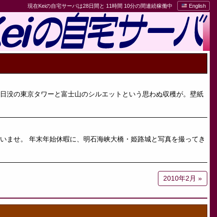
現在Keiの自宅サーバは28日間と 11時間 10分の間連続稼働中
English
、日没の東京タワーと富士山のシルエットという思わぬ収穫が。壁紙
いませ。 年末年始休暇に、明石海峡大橋・姫路城と写真を撮ってき
2010年2月 »