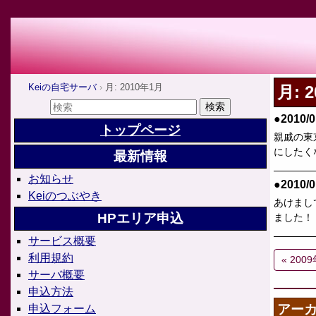
Keiの自宅サーバ
月: 2010年1月
月:
●2010/0
トップページ
親戚の東
にしたく
最新情報
お知らせ
●2010/0
Keiのつぶやき
あけまし
HPエリア申込
ました！
サービス概要
利用規約
« 200
サーバ概要
申込方法
アー
申込フォーム