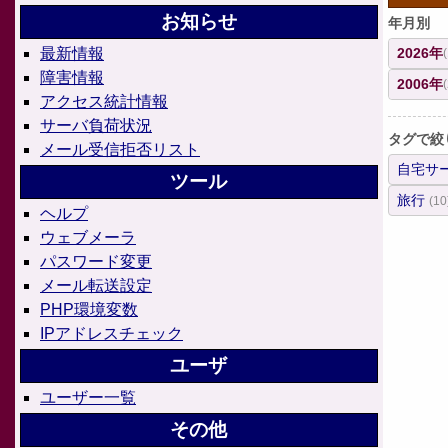
お知らせ
年月別
2026年
最新情報
障害情報
2006年
アクセス統計情報
サーバ負荷状況
タグで絞
メール受信拒否リスト
自宅サ
ツール
旅行
(10
ヘルプ
ウェブメーラ
パスワード変更
メール転送設定
PHP環境変数
IPアドレスチェック
ユーザ
ユーザー一覧
その他