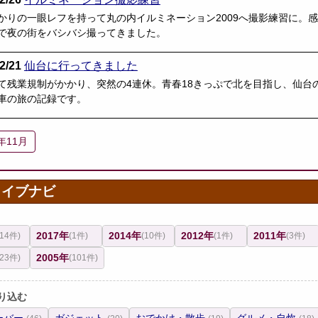
かりの一眼レフを持って丸の内イルミネーション2009へ撮影練習に。
で夜の街をバシバシ撮ってきました。
2/21
仙台に行ってきました
て残業規制がかかり、突然の4連休。青春18きっぷで北を目指し、仙
車の旅の記録です。
9年11月
カイブナビ
2017年
2014年
2012年
2011年
(14件)
(1件)
(10件)
(1件)
(3件)
2005年
(23件)
(101件)
り込む