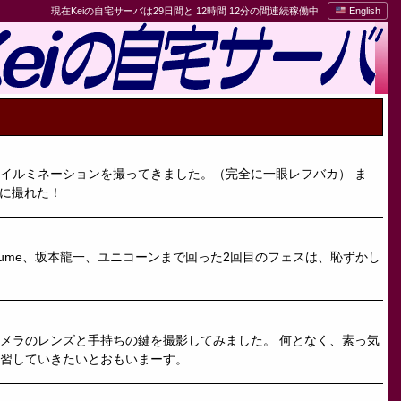
現在Keiの自宅サーバは29日間と 12時間 12分の間連続稼働中
English
イルミネーションを撮ってきました。（完全に一眼レフバカ） ま
麗に撮れた！
らPerfume、坂本龍一、ユニコーンまで回った2回目のフェスは、恥ずかし
メラのレンズと手持ちの鍵を撮影してみました。 何となく、素っ気
練習していきたいとおもいまーす。