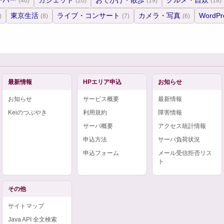
ーバー
ガジェット
おでかけ・散歩
グルメ・自炊
(46)
(20)
(19)
(18)
東京生活
ライブ・コンサート
カメラ・写真
WordPr
)
(8)
(7)
(6)
最新情報
HPエリア申込
お知らせ
お知らせ
サービス概要
最新情報
Keiのつぶやき
利用規約
障害情報
サーバ概要
アクセス統計情報
申込方法
サーバ負荷状況
申込フォーム
メール受信拒否リス
ト
その他
サイトマップ
Java API 全文検索