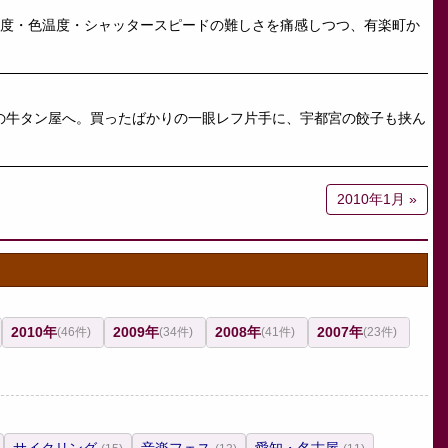
感度・色温度・シャッタースピードの難しさを痛感しつつ、有楽町か
台の牛タン屋へ。買ったばかりの一眼レフ片手に、宇都宮の餃子も挟ん
2010年1月 »
2010年
2009年
2008年
2007年
(46件)
(34件)
(41件)
(23件)