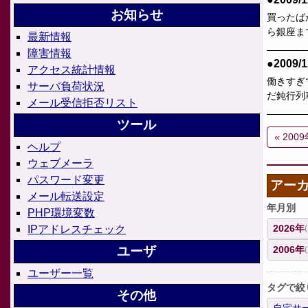
お知らせ
買ったば
ら銀座ま
最新情報
障害情報
●2009/1
アクセス統計情報
働きすぎ
サーバ負荷状況
だ鈍行列
メール受信拒否リスト
ツール
« 200
ヘルプ
ウェブメーラ
パスワード変更
アー
メール転送設定
年月別
PHP環境変数
2026年
IPアドレスチェック
2006年
ユーザ
ユーザー一覧
タグで絞
その他