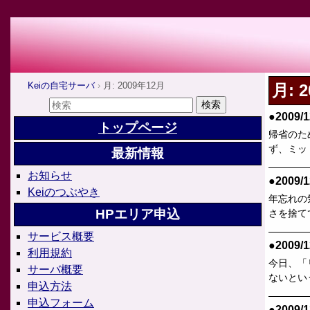
Keiの自宅サーバ
月: 2009年12月
月:
2
●2009/1
トップページ
帰省のた
ず、ミッ
最新情報
お知らせ
●2009/1
Keiのつぶやき
年忘れの気
HPエリア申込
さを捨て
サービス概要
●2009/1
利用規約
今日、「
サーバ概要
ないとい
申込方法
申込フォーム
●2009/1