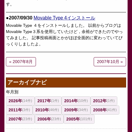
す。
●2007/09/30
Movable Type 4インストール
Movable Type ４をインストールしました。 以前からブログは
Movable Type３系を使用していたけど，余裕ができたのでやっ
てみました。 記事投稿画面とかがほぼ全面的に変わっていてび
っくりしましたよ。
« 2007年8月
2007年10月 »
アーカイブナビ
年月別
2026年
2017年
2014年
2012年
(14件)
(1件)
(10件)
(1件)
2011年
2010年
2009年
2008年
(3件)
(46件)
(34件)
(41件)
2007年
2006年
2005年
(23件)
(23件)
(101件)