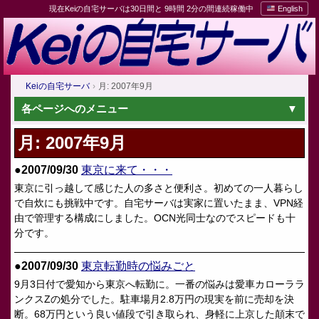
現在Keiの自宅サーバは30日間と 9時間 2分の間連続稼働中
English
Keiの自宅サーバ
月: 2007年9月
各ページへのメニュー
月:
2007年9月
●2007/09/30
東京に来て・・・
東京に引っ越して感じた人の多さと便利さ。初めての一人暮らし
で自炊にも挑戦中です。自宅サーバは実家に置いたまま、VPN経
由で管理する構成にしました。OCN光同士なのでスピードも十
分です。
●2007/09/30
東京転勤時の悩みごと
9月3日付で愛知から東京へ転勤に。一番の悩みは愛車カローララ
ンクスZの処分でした。駐車場月2.8万円の現実を前に売却を決
断。68万円という良い値段で引き取られ、身軽に上京した顛末で