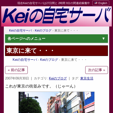
現在Keiの自宅サーバは27日間と 2時間 9分の間連続稼働中
English
Keiの自宅サーバ
Keiのブログ
東京に来て・・・
各ページへのメニュー
東京に来て・・・
Keiの自宅サーバ
Keiのブログ
東京に来て・・・
« 前の記事
次の記事 »
2007年09月30日
| カテゴリ:
Keiのブログ
| タグ:
東京生活
これが東京の街並みです。（じゃーん）