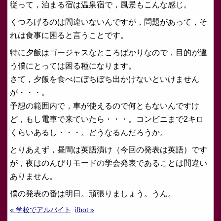
従って，泊まる宿は温泉宿で，風景もこんな感じ。
くつろげるのは間違いないんですが，問題があって，そ
れは食事に困ると言うことです。
特に夕飯はゴージャスなところばかりなので，目的が違
う僕にとっては困る種になります。
さて，夕飯を食べにぼちぼち出かけないといけません
が・・・。
予想の範囲内で，車が使えるので何ともないんですけ
ど，もし電車で来ていたら・・・。コンビニまで2キロ
くらいあるし・・・。どうなるんだろうか。
とりあえず，昼間は英語漬け（今回の発表は英語）です
が，夜はのんびりモードの学会発表であることは間違い
ありません。
僕の発表の番は明日。頑張りましょう。うん。
« 学校でアルバイト
ifbot »