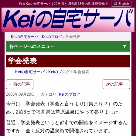
現在Keiの自宅サーバは29日間と 2時間 13分の間連続稼働中
English
Keiの自宅サーバ
Keiのブログ
学会発表
各ページへのメニュー
学会発表
Keiの自宅サーバ
Keiのブログ
学会発表
« 前の記事
次の記事 »
2005年09月20日
| カテゴリ:
Keiのブログ
今日は，学会発表（学会と言うよりは集まり？）のた
め，2泊3日で福井県は芦原温泉にやって参りました。
普通，学会発表というと都市での開催をイメージするん
ですが，全く反対の温泉街で開催されています。