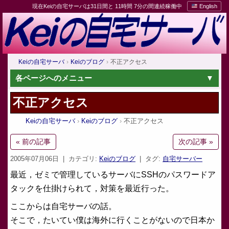
現在Keiの自宅サーバは31日間と 11時間 7分の間連続稼働中
English
Keiの自宅サーバ
Keiのブログ
不正アクセス
各ページへのメニュー
不正アクセス
Keiの自宅サーバ
Keiのブログ
不正アクセス
« 前の記事
次の記事 »
2005年07月06日
| カテゴリ:
Keiのブログ
| タグ:
自宅サーバー
最近，ゼミで管理しているサーバにSSHのパスワードア
タックを仕掛けられて，対策を最近行った。
ここからは自宅サーバの話。
そこで，たいてい僕は海外に行くことがないので日本か