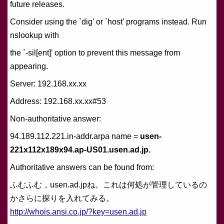
future releases.
Consider using the `dig’ or `host’ programs instead. Run
nslookup with
the `-sil[ent]’ option to prevent this message from
appearing.
Server: 192.168.xx.xx
Address: 192.168.xx.xx#53
Non-authoritative answer:
94.189.112.221.in-addr.arpa name =
usen-
221x112x189x94.ap-US01.usen.ad.jp.
Authoritative answers can be found from:
ふむふむ，usen.ad.jpね。これは何処が管理しているの
かさらに探りを入れてみる。
http://whois.ansi.co.jp/?key=usen.ad.jp