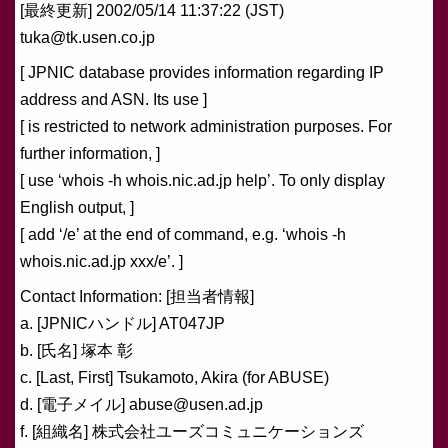
[最終更新] 2002/05/14 11:37:22 (JST)
tuka@tk.usen.co.jp
[ JPNIC database provides information regarding IP
address and ASN. Its use ]
[ is restricted to network administration purposes. For
further information, ]
[ use ‘whois -h whois.nic.ad.jp help’. To only display
English output, ]
[ add ‘/e’ at the end of command, e.g. ‘whois -h
whois.nic.ad.jp xxx/e’. ]
Contact Information: [担当者情報]
a. [JPNICハンドル] AT047JP
b. [氏名] 塚本 彰
c. [Last, First] Tsukamoto, Akira (for ABUSE)
d. [電子メイル] abuse@usen.ad.jp
f. [組織名] 株式会社ユーズコミュニケーションズ