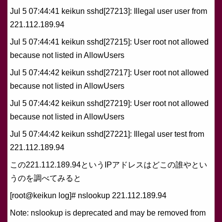
Jul 5 07:44:41 keikun sshd[27213]: Illegal user user from
221.112.189.94
Jul 5 07:44:41 keikun sshd[27215]: User root not allowed
because not listed in AllowUsers
Jul 5 07:44:42 keikun sshd[27217]: User root not allowed
because not listed in AllowUsers
Jul 5 07:44:42 keikun sshd[27219]: User root not allowed
because not listed in AllowUsers
Jul 5 07:44:42 keikun sshd[27221]: Illegal user test from
221.112.189.94
この221.112.189.94というIPアドレスはどこの誰やとい
うのを調べてみると
[root@keikun log]# nslookup 221.112.189.94
Note: nslookup is deprecated and may be removed from