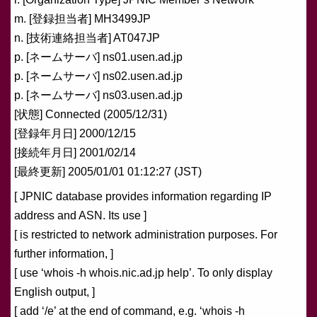
m. [登録担当者] MH3499JP
n. [技術連絡担当者] AT047JP
p. [ネームサーバ] ns01.usen.ad.jp
p. [ネームサーバ] ns02.usen.ad.jp
p. [ネームサーバ] ns03.usen.ad.jp
[状態] Connected (2005/12/31)
[登録年月日] 2000/12/15
[接続年月日] 2001/02/14
[最終更新] 2005/01/01 01:12:27 (JST)
[ JPNIC database provides information regarding IP
address and ASN. Its use ]
[ is restricted to network administration purposes. For
further information, ]
[ use ‘whois -h whois.nic.ad.jp help’. To only display
English output, ]
[ add ‘/e’ at the end of command, e.g. ‘whois -h