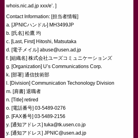
whois.nic.ad.jp xxx/e’. ]
Contact Information: [担当者情報]
a. [JPNICハンドル] MH3499JP
b. [氏名] 松鷹 均
c. [Last, First] Hitoshi, Matsutaka
d. [電子メイル] abuse@usen.ad.jp
f. [組織名] 株式会社ユーズコミュニケーションズ
g. [Organization] U’s Communications Corp.
k. [部署] 通信技術部
l. [Division] Communication Techonology Division
m. [肩書] 退職者
n. [Title] retired
o. [電話番号] 03-5489-0276
p. [FAX番号] 03-5489-2156
y. [通知アドレス] tuka@tk.usen.co.jp
y. [通知アドレス] JPNIC@usen.ad.jp