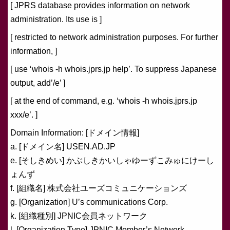
[ JPRS database provides information on network
administration. Its use is ]
[ restricted to network administration purposes. For further
information, ]
[ use ‘whois -h whois.jprs.jp help’. To suppress Japanese
output, add’/e’ ]
[ at the end of command, e.g. ‘whois -h whois.jprs.jp
xxx/e’. ]
Domain Information: [ドメイン情報]
a. [ドメイン名] USEN.AD.JP
e. [そしきめい] かぶしきかいしゃゆーずこみゅにけーし
ょんず
f. [組織名] 株式会社ユーズコミュニケーションズ
g. [Organization] U’s communications Corp.
k. [組織種別] JPNIC会員ネットワーク
l. [Organization Type] JPNIC Member’s Network