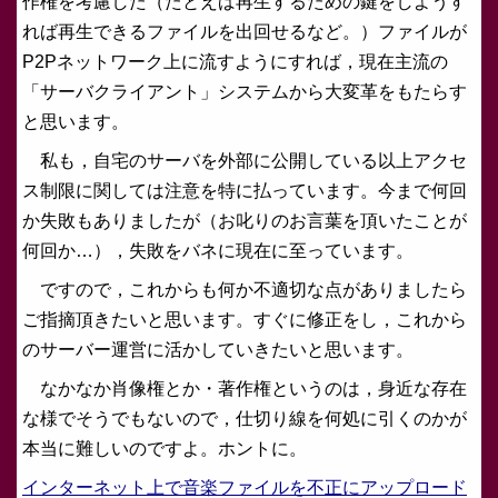
作権を考慮した（たとえば再生するための鍵をしようす
れば再生できるファイルを出回せるなど。）ファイルが
P2Pネットワーク上に流すようにすれば，現在主流の
「サーバクライアント」システムから大変革をもたらす
と思います。
私も，自宅のサーバを外部に公開している以上アクセ
ス制限に関しては注意を特に払っています。今まで何回
か失敗もありましたが（お叱りのお言葉を頂いたことが
何回か…），失敗をバネに現在に至っています。
ですので，これからも何か不適切な点がありましたら
ご指摘頂きたいと思います。すぐに修正をし，これから
のサーバー運営に活かしていきたいと思います。
なかなか肖像権とか・著作権というのは，身近な存在
な様でそうでもないので，仕切り線を何処に引くのかが
本当に難しいのですよ。ホントに。
インターネット上で音楽ファイルを不正にアップロード