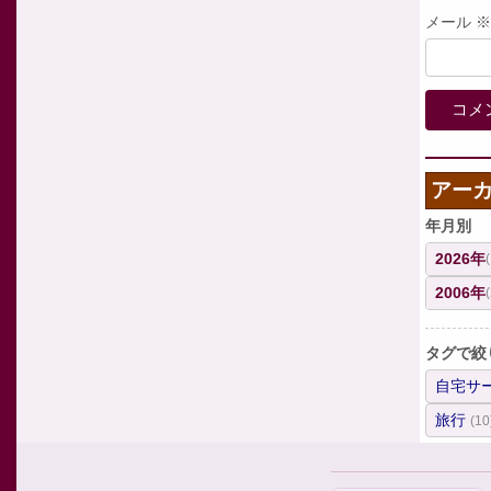
メール
※
アー
年月別
2026年
2006年
タグで絞
自宅サ
旅行
(10