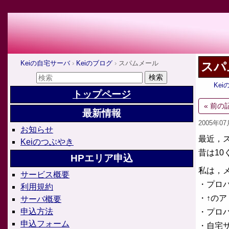
Keiの自宅サーバ
Keiのブログ
スパムメール
スパ
Ke
トップページ
« 前の
最新情報
2005年0
お知らせ
最近，
Keiのつぶやき
昔は1
HPエリア申込
私は，
サービス概要
・プロ
利用規約
・↑のアド
サーバ概要
申込方法
・プロバイ
申込フォーム
・自宅サ