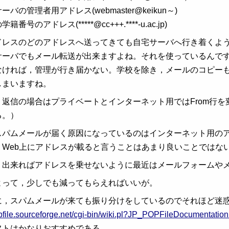
バの管理者用アドレス(webmaster@keikun～)
番号のアドレス(*****@cc+++.****-u.ac.jp)
ドレスのどのアドレスへ送ってきても自宅サーバへ行き着くよ
サーバでもメール転送が出来ますよね。それを使っているんで
なければ，管理が行き届かない。学校を除き，メールのコピー
しまいますね。
，返信の場合はプライベートとインターネット用ではFrom行
る。）
スパムメールが届く原因になっているのはインターネット用の
，Web上にアドレスが載ると言うことはあまり良いことではな
，出来ればアドレスを乗せないように最近はメールフォームや
よって，少しでも減ってもらえればいいが。
に，スパムメールが来ても振り分けをしているのでそれほど迷
opfile.sourceforge.net/cgi-bin/wiki.pl?JP_POPFileDocumentation
フトはかなりおすすめである。