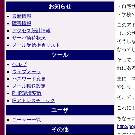
お知らせ
・自宅サー
・学校の学籍
最新情報
障害情報
このア
アクセス統計情報
（この
サーバ負荷状況
そうし
メール受信拒否リスト
なって
ツール
そして
ヘルプ
れにあ
ウェブメーラ
主に，
パスワード変更
メール転送設定
やはり
PHP環境変数
そこで
IPアドレスチェック
これに
ユーザ
ちなみ
ユーザー一覧
http://p
その他
このソ