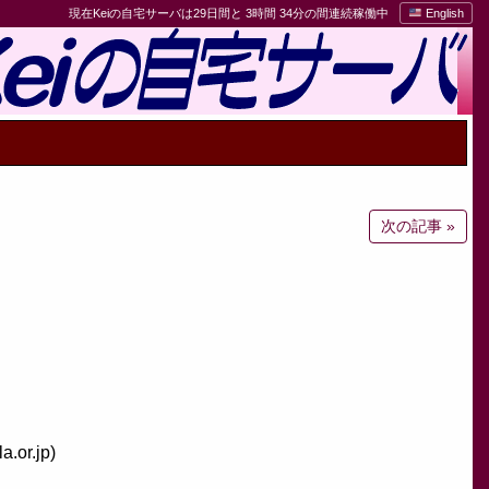
現在Keiの自宅サーバは29日間と 3時間 34分の間連続稼働中
English
次の記事 »
r.jp)