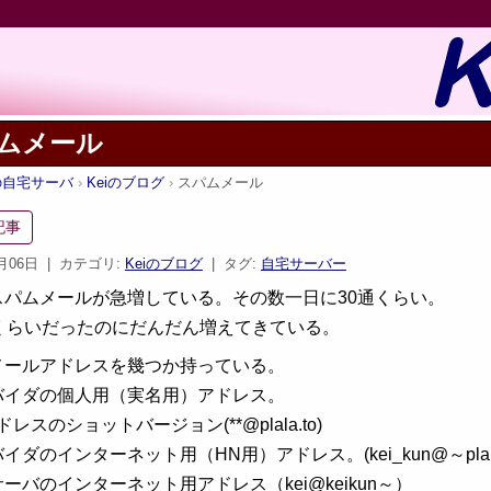
ムメール
iの自宅サーバ
Keiのブログ
スパムメール
記事
7月06日
| カテゴリ:
Keiのブログ
| タグ:
自宅サーバー
スパムメールが急増している。その数一日に30通くらい。
0くらいだったのにだんだん増えてきている。
メールアドレスを幾つか持っている。
バイダの個人用（実名用）アドレス。
レスのショットバージョン(**@plala.to)
ダのインターネット用（HN用）アドレス。(kei_kun@～plala.o
ーバのインターネット用アドレス（kei@keikun～）