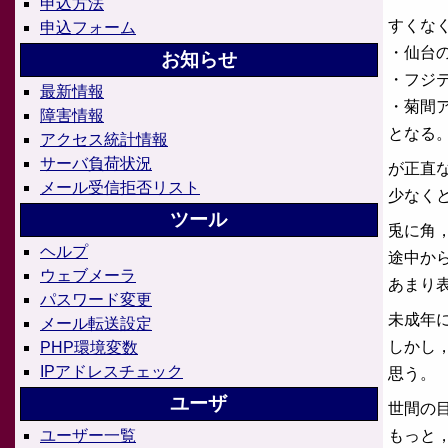
申込方法
すくな
申込フォーム
・仙台
お知らせ
・フジ
最新情報
・菊間
障害情報
となる
アクセス統計情報
サーバ負荷状況
が正直
メール受信拒否リスト
少なく
ツール
兎に角
ヘルプ
途中か
ウェブメーラ
あまり
パスワード変更
未成年
メール転送設定
しかし
PHP環境変数
IPアドレスチェック
思う。
ユーザ
世間の
もっと
ユーザー一覧