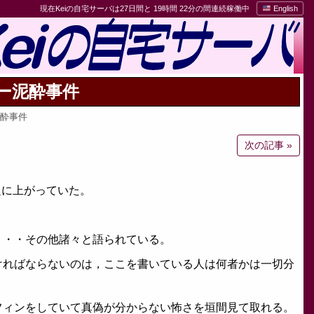
現在Keiの自宅サーバは27日間と 19時間 22分の間連続稼働中
English
ー泥酔事件
泥酔事件
次の記事 »
題に上がっていた。
・・・その他諸々と語られている。
ければならないのは，ここを書いている人は何者かは一切分
フィンをしていて真偽が分からない怖さを垣間見て取れる。