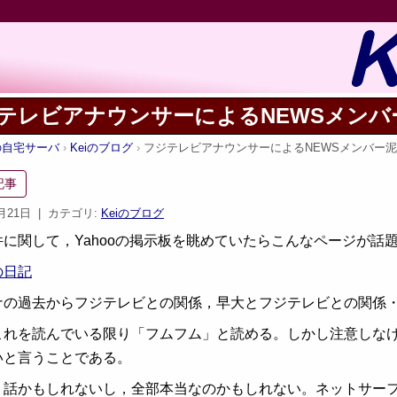
テレビアナウンサーによるNEWSメンバ
iの自宅サーバ
Keiのブログ
フジテレビアナウンサーによるNEWSメンバー
記事
7月21日
| カテゴリ:
Keiのブログ
件に関して，Yahooの掲示板を眺めていたらこんなページが話
の日記
ナの過去からフジテレビとの関係，早大とフジテレビとの関係
これを読んでいる限り「フムフム」と読める。しかし注意しな
いと言うことである。
り話かもしれないし，全部本当なのかもしれない。ネットサー