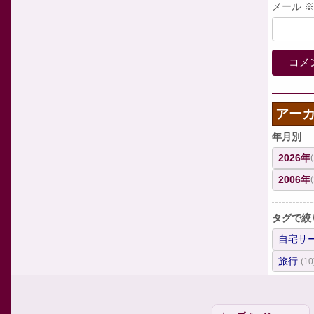
メール
※
アー
年月別
2026年
2006年
タグで絞
自宅サ
旅行
(10