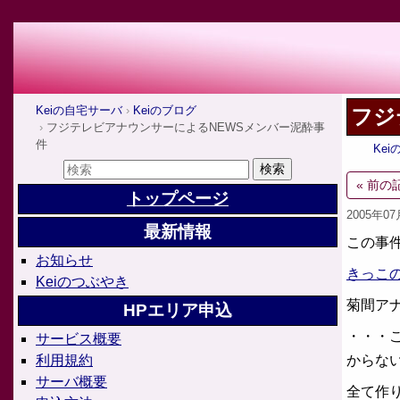
Keiの自宅サーバ
Keiのブログ
フジ
フジテレビアナウンサーによるNEWSメンバー泥酔事
件
Ke
« 前の
トップページ
2005年0
最新情報
この事
お知らせ
きっこ
Keiのつぶやき
菊間ア
HPエリア申込
・・・
サービス概要
からな
利用規約
サーバ概要
全て作