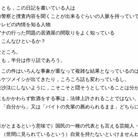
くとも，この日記を書いている人は
の警察と捜査内容を聞くことが出来るぐらいの人脈を持ってい
テレビの内情を知る人物
アナの行った問題の居酒屋の間取りをよく知っている
。こんなひといるか？
なところ。
とも，半分は作り話であろう。
，この件はいろんな事象が重なって複雑な結果となっているの
らケツメイシが出てきたり，ころころ話も変わっているし。
表沙汰にしないように，こそこそと隠そうとしていることは分
にもかかわらず飲酒をする事は，法律上許されることではない
，「自分から」又は「バイトの先輩の薦められるまま」どちら
目がとまるという意味で）国民の一種の代表とも言える芸能人
，（世間に見られているという）自覚を持たないといけません