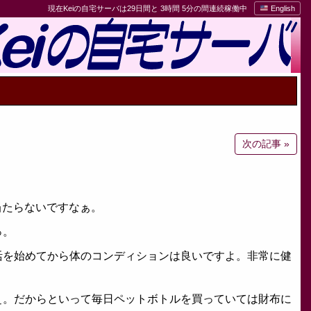
現在Keiの自宅サーバは29日間と 3時間 5分の間連続稼働中
English
次の記事 »
i当たらないですなぁ。
っ。
活を始めてから体のコンディションは良いですよ。非常に健
ぇ。だからといって毎日ペットボトルを買っていては財布に