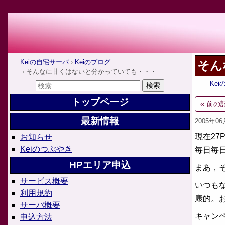
Keiの自宅サーバ
Keiのブログ
そん
そんなに甘くはないと分かっていても・・・
Ke
トップページ
« 前の
最新情報
2005年0
現在27
お知らせ
Keiのつぶやき
毎日毎日
HPエリア申込
まあ，
サービス概要
いつも
利用規約
康的。
サーバ概要
キャン
申込方法