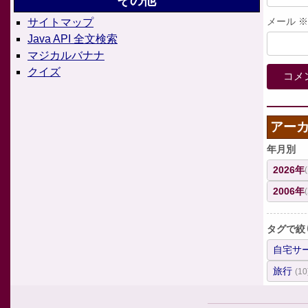
その他
メール
※
サイトマップ
Java API 全文検索
マジカルバナナ
クイズ
アー
年月別
2026年
2006年
タグで絞
自宅サ
旅行
(10