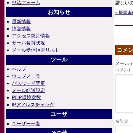
申込フォーム
厳しい
お知らせ
« 地震速
最新情報
障害情報
アクセス統計情報
サーバ負荷状況
コメ
メール受信拒否リスト
ツール
メール
ヘルプ
コメント
ウェブメーラ
パスワード変更
メール転送設定
PHP環境変数
IPアドレスチェック
ユーザ
名前
※
ユーザー一覧