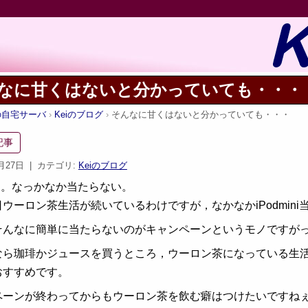
なに甘くはないと分かっていても・・・
iの自宅サーバ
Keiのブログ
そんなに甘くはないと分かっていても・・・
記事
6月27日
| カテゴリ:
Keiのブログ
P。なっかなか当たらない。
ウーロン茶生活が続いているわけですが，なかなかiPodmin
そんなに簡単に当たらないのがキャンペーンというモノですが
なら珈琲かジュースを買うところ，ウーロン茶になっている生
おすすめです。
ペーンが終わってからもウーロン茶を飲む癖はつけたいですね