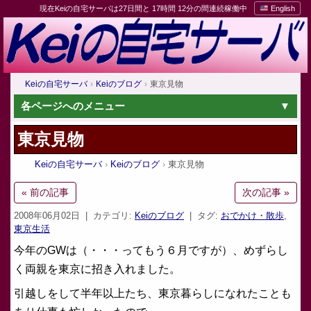
現在Keiの自宅サーバは27日間と 17時間 12分の間連続稼働中
English
Keiの自宅サーバ
Keiのブログ
東京見物
各ページへのメニュー
東京見物
Keiの自宅サーバ
Keiのブログ
東京見物
« 前の記事
次の記事 »
2008年06月02日
| カテゴリ:
Keiのブログ
| タグ:
おでかけ・散歩
,
東京生活
今年のGWは（・・・ってもう６月ですが）、めずらし
く両親を東京に招き入れました。
引越しをして半年以上たち、東京暮らしになれたことも