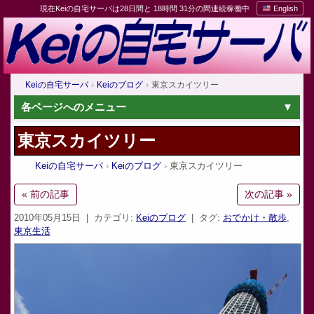
現在Keiの自宅サーバは28日間と 18時間 31分の間連続稼働中
English
Keiの自宅サーバ
Keiのブログ
東京スカイツリー
各ページへのメニュー
東京スカイツリー
Keiの自宅サーバ
Keiのブログ
東京スカイツリー
« 前の記事
次の記事 »
2010年05月15日
| カテゴリ:
Keiのブログ
| タグ:
おでかけ・散歩
,
東京生活